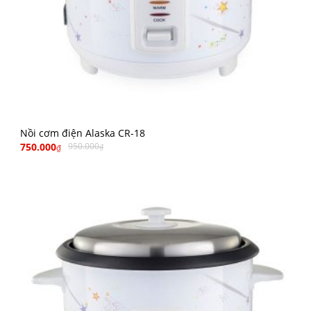
Nồi cơm điện Alaska CR-18
750.000
950.000
₫
₫