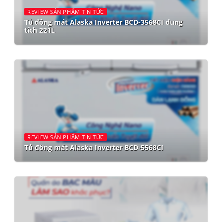
REVIEW SẢN PHẨM TIN TỨC
Tủ đông mát Alaska Inverter BCD-3568CI dung
tích 221L
REVIEW SẢN PHẨM TIN TỨC
Tủ đông mát Alaska Inverter BCD-5568CI