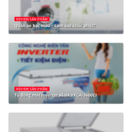
REVIEW SẢN PHẨM
Quần áo bạc màu – Làm sao khắc phục?
REVIEW SẢN PHẨM
Tủ đông mát Inverter Alaska FCA-3600CI