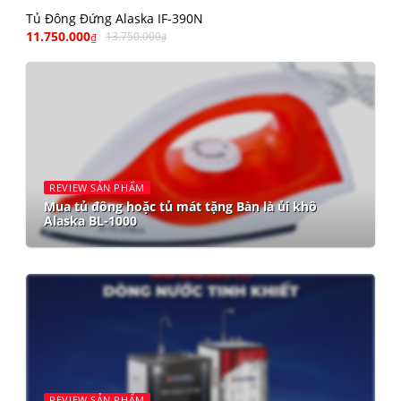
Tủ Đông Đứng Alaska IF-390N
11.750.000
13.750.000
₫
₫
REVIEW SẢN PHẨM
Mua tủ đông hoặc tủ mát tặng Bàn là ủi khô
Alaska BL-1000
REVIEW SẢN PHẨM