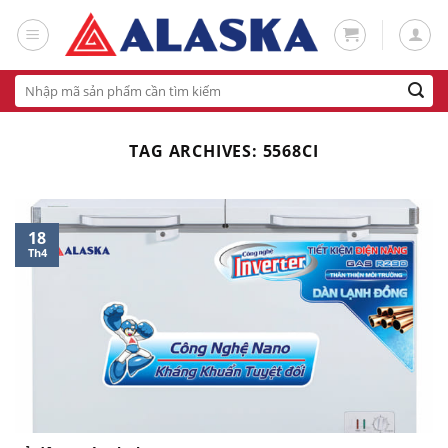
Skip
to
content
Tìm
kiếm:
TAG ARCHIVES:
5568CI
18
Th4