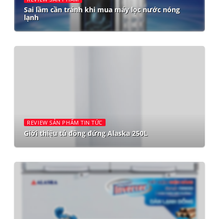
Sai lầm cần tránh khi mua máy lọc nước nóng
lạnh
REVIEW SẢN PHẨM TIN TỨC
Giới thiệu tủ đông đứng Alaska 250L