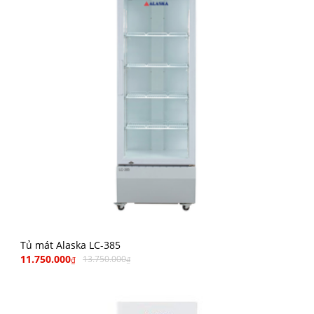
Tủ mát Alaska LC-385
11.750.000
13.750.000
₫
₫