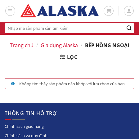
Skip
to
content
Tìm
kiếm:
Trang chủ
/
Gia dụng Alaska
/
BẾP HỒNG NGOẠI
LỌC
Không tìm thấy sản phẩm nào khớp với lựa chọn của bạn.
THÔNG TIN HỖ TRỢ
Chính sách giao hàng
Chính sách và quy định