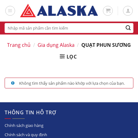
Skip
to
content
Tìm
kiếm:
Trang chủ
/
Gia dụng Alaska
/
QUẠT PHUN SƯƠNG
LỌC
Không tìm thấy sản phẩm nào khớp với lựa chọn của bạn.
THÔNG TIN HỖ TRỢ
Chính sách giao hàng
Chính sách và quy định