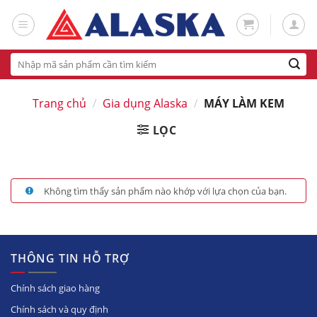
Skip
to
content
Tìm
kiếm:
Trang chủ
/
Gia dụng Alaska
/
MÁY LÀM KEM
LỌC
Không tìm thấy sản phẩm nào khớp với lựa chọn của bạn.
THÔNG TIN HỖ TRỢ
Chính sách giao hàng
Chính sách và quy định