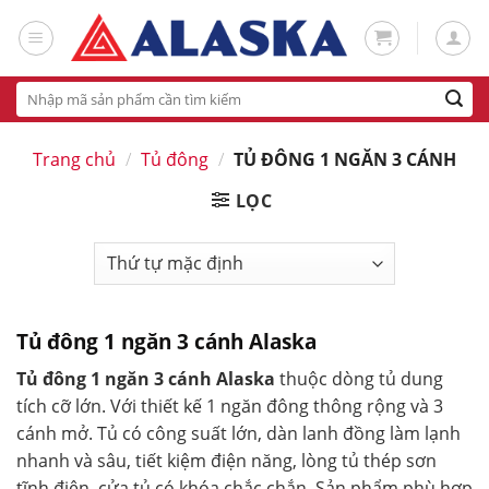
Skip
to
content
Tìm
kiếm:
Trang chủ
/
Tủ đông
/
TỦ ĐÔNG 1 NGĂN 3 CÁNH
LỌC
Tủ đông 1 ngăn 3 cánh Alaska
Tủ đông 1 ngăn 3 cánh Alaska
thuộc dòng tủ dung
tích cỡ lớn. Với thiết kế 1 ngăn đông thông rộng và 3
cánh mở. Tủ có công suất lớn, dàn lanh đồng làm lạnh
nhanh và sâu, tiết kiệm điện năng, lòng tủ thép sơn
tĩnh điện, cửa tủ có khóa chắc chắn. Sản phẩm phù hợp