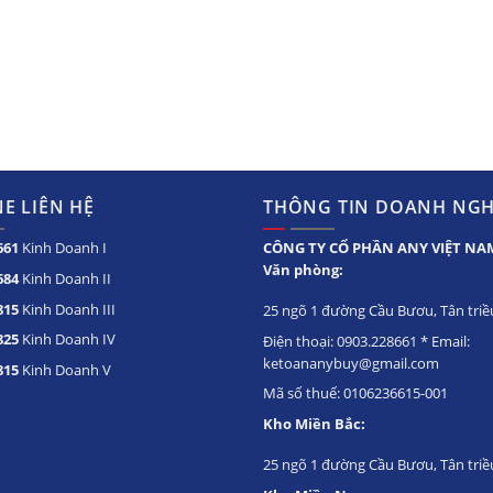
E LIÊN HỆ
THÔNG TIN DOANH NGH
661
Kinh Doanh I
CÔNG TY CỔ PHẦN ANY VIỆT NA
Văn phòng:
684
Kinh Doanh II
815
Kinh Doanh III
25 ngõ 1 đường Cầu Bươu, Tân triều
825
Kinh Doanh IV
Điện thoại: 0903.228661 * Email:
ketoananybuy@gmail.com
815
Kinh Doanh V
Mã số thuế: 0106236615-001
Kho Miền Bắc:
25 ngõ 1 đường Cầu Bươu, Tân triề