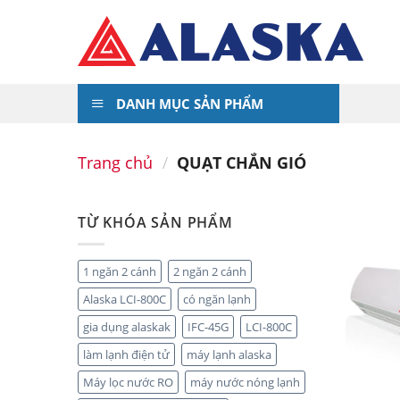
Skip
to
content
DANH MỤC SẢN PHẨM
Trang chủ
/
QUẠT CHẮN GIÓ
TỪ KHÓA SẢN PHẨM
1 ngăn 2 cánh
2 ngăn 2 cánh
Alaska LCI-800C
có ngăn lạnh
gia dụng alaskak
IFC-45G
LCI-800C
làm lạnh điện tử
máy lạnh alaska
Máy lọc nước RO
máy nước nóng lạnh