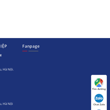
IỆP
Fanpage
M
, Hà Nội.
Tìm đường
u, Hà Nội
Chat Zalo