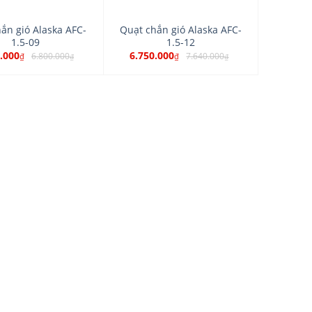
ắn gió Alaska AFC-
Quạt chắn gió Alaska AFC-
1.5-09
1.5-12
.000
6.750.000
6.800.000
7.640.000
₫
₫
₫
₫