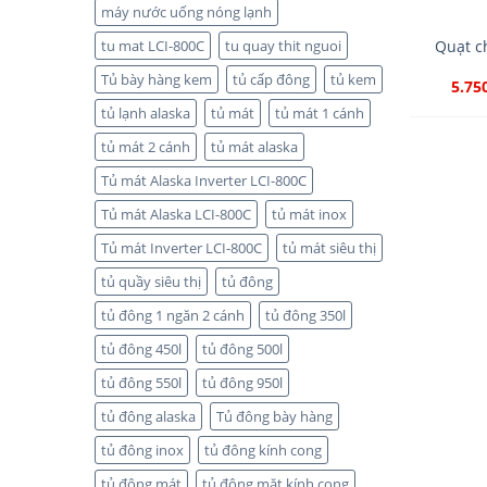
máy nước uống nóng lạnh
Quạt c
tu mat LCI-800C
tu quay thit nguoi
Tủ bày hàng kem
tủ cấp đông
tủ kem
5.75
tủ lạnh alaska
tủ mát
tủ mát 1 cánh
tủ mát 2 cánh
tủ mát alaska
Tủ mát Alaska Inverter LCI-800C
Tủ mát Alaska LCI-800C
tủ mát inox
Tủ mát Inverter LCI-800C
tủ mát siêu thị
tủ quầy siêu thị
tủ đông
tủ đông 1 ngăn 2 cánh
tủ đông 350l
tủ đông 450l
tủ đông 500l
tủ đông 550l
tủ đông 950l
tủ đông alaska
Tủ đông bày hàng
tủ đông inox
tủ đông kính cong
tủ đông mát
tủ đông mặt kính cong