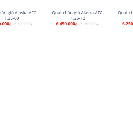
hắn gió Alaska AFC-
Quạt chắn gió Alaska AFC-
Quạt ch
1.25-09
1.25-12
0.000
6.450.000
6.250
6.200.000
7.160.000
₫
₫
₫
₫