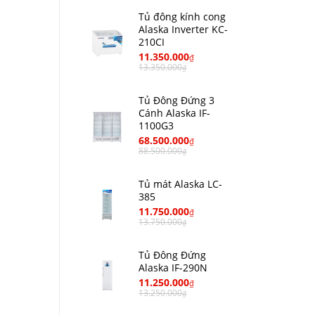
Tủ đông kính cong
Alaska Inverter KC-
210CI
11.350.000
₫
13.350.000
₫
Tủ Đông Đứng 3
Cánh Alaska IF-
1100G3
68.500.000
₫
88.500.000
₫
Tủ mát Alaska LC-
385
11.750.000
₫
13.750.000
₫
Tủ Đông Đứng
Alaska IF-290N
11.250.000
₫
13.250.000
₫