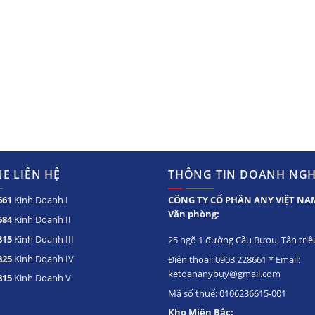
E LIÊN HỆ
THÔNG TIN DOANH NGH
661
Kinh Doanh I
CÔNG TY CỔ PHẦN ANY VIỆT NA
Văn phòng:
684
Kinh Doanh II
815
Kinh Doanh III
25 ngõ 1 đường Cầu Bươu, Tân triều
825
Kinh Doanh IV
Điện thoại: 0903.228661 * Email:
ketoananybuy@gmail.com
815
Kinh Doanh V
Mã số thuế: 0106236615-001
Kho Miền Bắc: