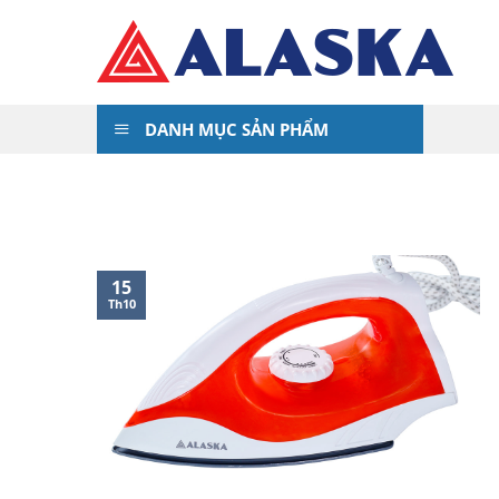
Skip
to
content
DANH MỤC SẢN PHẨM
15
Th10