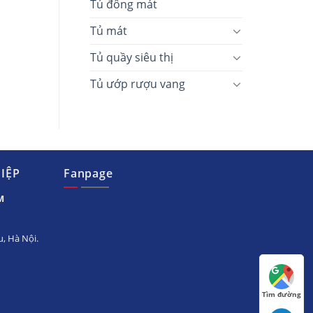
Tủ đông mát
Tủ mát
Tủ quầy siêu thị
Tủ ướp rượu vang
IỆP
Fanpage
M
, Hà Nội.
Tìm đường