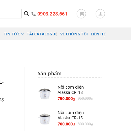
0903.228.661
TIN TỨC
TẢI CATALOGUE
VỀ CHÚNG TÔI
LIÊN HỆ
Sản phẩm
L-
Nồi cơm điện
Alaska CR-18
750.000
950.000
ng
₫
₫
Nồi cơm điện
Alaska CR-15
700.000
800.000
₫
₫