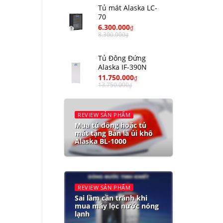
Tủ mát Alaska LC-
70
6.300.000
₫
8.300.000
₫
Tủ Đông Đứng
Alaska IF-390N
11.750.000
₫
13.750.000
₫
REVIEW SẢN PHẨM
Mua tủ đông hoặc tủ
mát tặng Bàn là ủi khô
Alaska BL-1000
REVIEW SẢN PHẨM
Sai lầm cần tránh khi
mua máy lọc nước nóng
lạnh