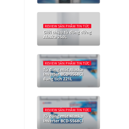
REVIEW SẢN PHẨM TIN TỨC
Giới thiệu tủ đông đứng
Alaska 250L
REVIEW SẢN PHẨM TIN TỨC
Tủ đông mát Alaska
Inverter BCD-3568CI
dung tích 221L
REVIEW SẢN PHẨM TIN TỨC
Tủ đông mát Alaska
Inverter BCD-5568CI