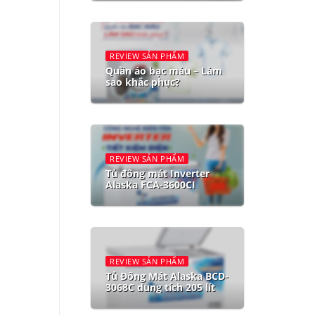
REVIEW SẢN PHẨM
Quần áo bạc màu – Làm
sao khắc phục?
REVIEW SẢN PHẨM
Tủ đông mát Inverter
Alaska FCA-3600CI
REVIEW SẢN PHẨM
Tủ Đông Mát Alaska BCD-
3068C dung tích 205 lít