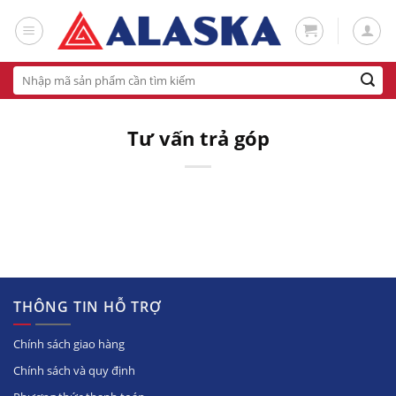
Skip
to
content
Tìm
kiếm:
Tư vấn trả góp
THÔNG TIN HỖ TRỢ
Chính sách giao hàng
Chính sách và quy định