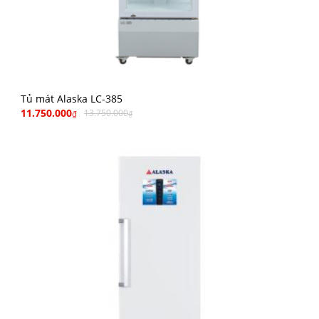
Tủ mát Alaska LC-385
11.750.000
13.750.000
₫
₫