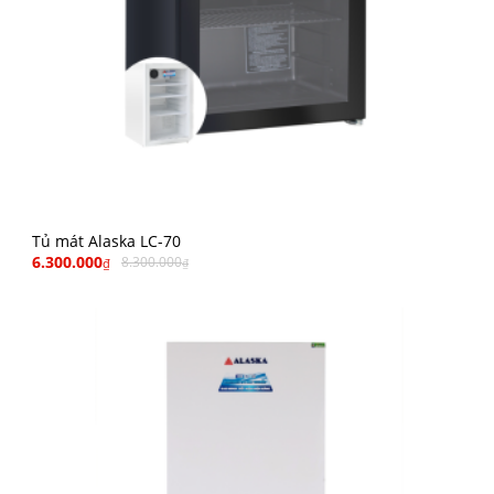
Tủ mát Alaska LC-70
6.300.000
8.300.000
₫
₫