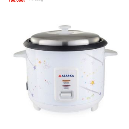
750.000
₫
₫