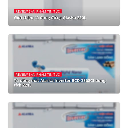
REVIEW SẢN PHẨM TIN TỨC
Giới thiệu tủ đông đứng Alaska 250L
REVIEW SẢN PHẨM TIN TỨC
Tủ đông mát Alaska Inverter BCD-3568CI dung
tích 221L