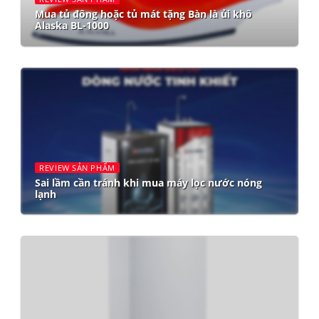
Mua tủ đông hoặc tủ mát tặng Bàn là ủi khô
Alaska BL-1000
REVIEW SẢN PHẨM
Sai lầm cần tránh khi mua máy lọc nước nóng
lạnh