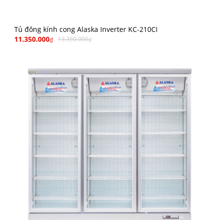
Tủ đông kính cong Alaska Inverter KC-210CI
11.350.000
13.350.000
₫
₫