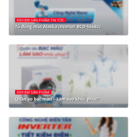
REVIEW SẢN PHẨM TIN TỨC
Tủ đông mát Alaska Inverter BCD-5568CI
REVIEW SẢN PHẨM
Quần áo bạc màu – Làm sao khắc phục?