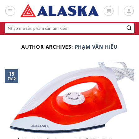
Skip
to
content
Tìm
kiếm:
AUTHOR ARCHIVES:
PHẠM VĂN HIẾU
15
Th10