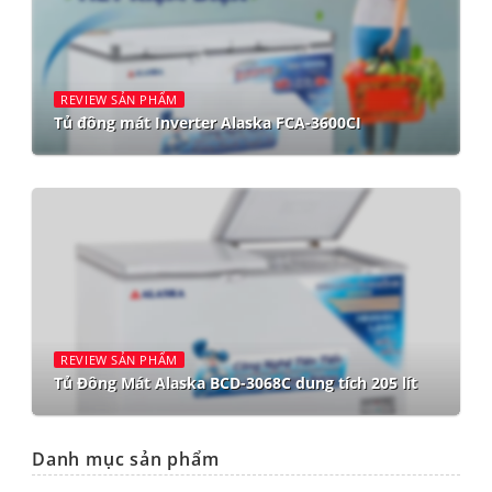
REVIEW SẢN PHẨM
Tủ đông mát Inverter Alaska FCA-3600CI
REVIEW SẢN PHẨM
Tủ Đông Mát Alaska BCD-3068C dung tích 205 lít
Danh mục sản phẩm