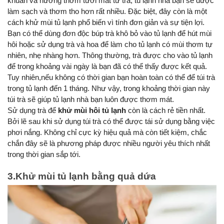
khuẩn và hương thơm tươi mát từ trà, tủ lạnh nhà bạn sẽ được 
làm sạch và thơm tho hơn rất nhiều. Đặc biệt, đây còn là một 
cách khử mùi tủ lạnh phổ biến vì tính đơn giản và sự tiện lợi.
Bạn có thể dùng đơn độc búp trà khô bỏ vào tủ lạnh để hút mùi 
hôi hoặc sử dụng trà và hoa để làm cho tủ lạnh có mùi thơm tự 
nhiên, nhẹ nhàng hơn. Thông thường, trà được cho vào tủ lạnh 
để trong khoảng vài ngày là bạn đã có thể thấy được kết quả. 
Tuy nhiên,nếu không có thời gian bạn hoàn toàn có thể để túi trà 
trong tủ lạnh đến 1 tháng. Như vậy, trong khoảng thời gian này 
túi trà sẽ giúp tủ lạnh nhà bạn luôn được thơm mát.
Sử dụng trà để 
khử mùi hôi tủ lạnh
 còn là cách rẻ tiền nhất. 
Bởi lẽ sau khi sử dụng túi trà có thể được tái sử dụng bằng việc 
phơi nắng. Không chỉ cực kỳ hiệu quả mà còn tiết kiệm, chắc 
chắn đây sẽ là phương pháp được nhiều người yêu thích nhất 
trong thời gian sắp tới.
3.Khử mùi tủ lạnh bằng quả dứa