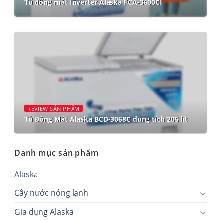
Tủ đông mát Inverter Alaska FCA-3600CI
REVIEW SẢN PHẨM
Tủ Đông Mát Alaska BCD-3068C dung tích 205 lít
Danh mục sản phẩm
Alaska
Cây nước nóng lạnh
Gia dụng Alaska