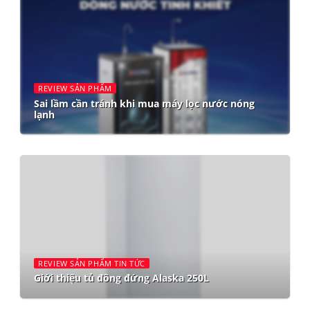
REVIEW SẢN PHẨM
Sai lầm cần tránh khi mua máy lọc nước nóng
lạnh
REVIEW SẢN PHẨM TIN TỨC
Giới thiệu tủ đông đứng Alaska 250L