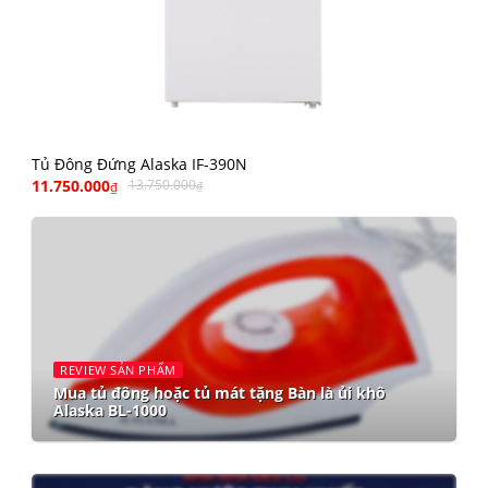
Tủ Đông Đứng Alaska IF-390N
11.750.000
13.750.000
₫
₫
REVIEW SẢN PHẨM
Mua tủ đông hoặc tủ mát tặng Bàn là ủi khô
Alaska BL-1000