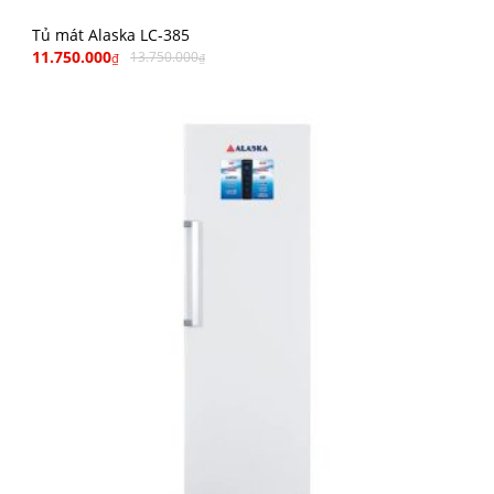
Tủ mát Alaska LC-385
11.750.000
13.750.000
₫
₫