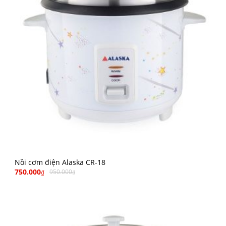
Nồi cơm điện Alaska CR-18
750.000
950.000
₫
₫