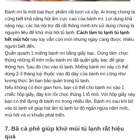
Bánh mì là một loại thực phẩm rất tươi và xốp. Ai trong chúng ta 
cũng biết khả năng hút ẩm cực cao của bánh mì. Lợi dụng khả 
năng này, các bà nội trợ đã rất thông minh khi sử dụng chúng là 
nguyên liệu để khử mùi hôi tủ lạnh.
 Cách làm tủ lạnh tủ lạnh 
hết mùi hôi
 này tuy vẫn còn mới nhưng ngày càng được nhiều 
người biết đến.
Quấn quanh 1 miếng bánh mì bằng giấy bạc. Dùng tăm chọc 
thủng những lỗ trên mẫu bánh mì đã quấn giấy bạc để giúp 
thông hơi. Sau đó cho vào tủ lạnh. Miếng bánh mì này có thể 
dùng 2-3 tháng tuỳ thuộc vào độ dày của bánh mì cũng như 
lượng thức ăn bạn bảo quản trong tủ lạnh.
Nếu không có thời gian hơn, bạn có thể cho bánh mì vào 1 
chiếc hộp giấy, đậy kín rồi chọc thủng 1 lỗ nhỏ. Với hộp giấy này 
bạn có thể đựng đi bánh mì trong nhiều lần. Bánh mì sau khi bỏ 
vào tủ lạnh sẽ giúp hút ẩm tủ lạnh từ đó ngăn ngừa nấm mốc, 
mùi hôi và vi khuẩn phát triển.
7. Bã cà phê giúp khử mùi tủ lạnh rất hiệu 
quả