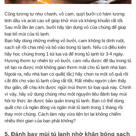
Cũng tương tự như chanh, vỏ cam, quýt bưởi có hàm lượng 
tinh dầu và acid cao sẽ giúp khử mùi và kháng khuẩn rất tốt. 
Sau mỗi lần ăn cam, bưởi hãy tận dụng vỏ của chúng để giúp 
loại bỏ mùi của tủ lạnh.
Bạn hãy dùng những miếng vỏ bưởi, cam không bị dính ruột, 
sạch sẽ rồi chia nhỏ và bỏ vào trong tủ lạnh. Nếu có điều kiện 
hãy học chúng trong 1 túi lụa và để trong tủ lạnh từ 3-4 ngày. 
Hương thơm tự nhiên từ vỏ bưởi, cam nếu được để lâu trong tủ 
sẽ tạo ra được một không gian thơm mát cho tủ lạnh nhà bạn.
Ngoài ra, nếu nhà bạn có quất( tắc) hãy chọn ra một số quả rồi 
cắt đôi cho vào tủ lạnh cũng rất tốt. Rất nhiều người cảm thấy 
thư giãn, dễ chịu khi được ngửi mùi thơm từ loại quả này. Chính 
vì vậy, hãy sử dụng chúng như một nguyên liệu đánh bay mùi 
hôi từ thức ăn được bảo quản trong tủ lạnh. Bạn có thể dùng 
quất cho cả ngăn đông và ngăn mát tủ lạnh trong 1 tháng rồi 
thay mới chúng. Cách làm này vừa tiện lợi lại không chiếm 
nhiều thời gian của bạn phải không?
5. Đánh bay mùi tủ lạnh nhờ khăn bông sạch