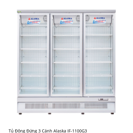
Tủ Đông Đứng 3 Cánh Alaska IF-1100G3