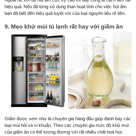
Ngoài ra, với độ hút ẩm cực kỳ cao thì đây cũng là cách làm rất 
hiệu quả. Nếu đã từng sử dụng than hoạt tính cho việc hút ẩm 
bạn đã biết đến hiệu quả tuyệt vời của loại nguyên liệu rẻ tiền.
9. Mẹo khử mùi tủ lạnh rất hay với giấm ăn
Giấm được xem như là chuyên gia hàng đầu giúp đánh bay các 
loại mùi hôi và vi khuẩn. Theo các chuyên gia mức độ khử mùi 
của giấm ăn có thể tương đương với rất nhiều chất hoá học 