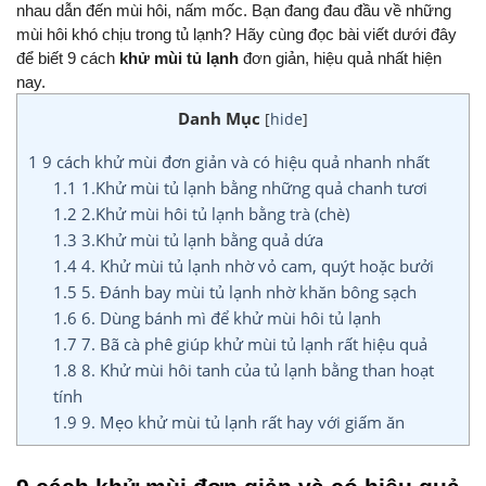
nhau dẫn đến mùi hôi, nấm mốc. Bạn đang đau đầu về những 
mùi hôi khó chịu trong tủ lạnh? Hãy cùng đọc bài viết dưới đây 
để biết 9 cách 
khử mùi tủ lạnh
 đơn giản, hiệu quả nhất hiện 
nay.
Danh Mục
[
hide
]
1
9 cách khử mùi đơn giản và có hiệu quả nhanh nhất
1.1
1.Khử mùi tủ lạnh bằng những quả chanh tươi
1.2
2.Khử mùi hôi tủ lạnh bằng trà (chè)
1.3
3.Khử mùi tủ lạnh bằng quả dứa
1.4
4. Khử mùi tủ lạnh nhờ vỏ cam, quýt hoặc bưởi
1.5
5. Đánh bay mùi tủ lạnh nhờ khăn bông sạch
1.6
6. Dùng bánh mì để khử mùi hôi tủ lạnh
1.7
7. Bã cà phê giúp khử mùi tủ lạnh rất hiệu quả
1.8
8. Khử mùi hôi tanh của tủ lạnh bằng than hoạt
tính
1.9
9. Mẹo khử mùi tủ lạnh rất hay với giấm ăn