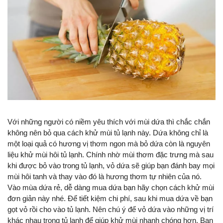
Với những người có niềm yêu thích với mùi dứa thì chắc chắn 
không nên bỏ qua cách khử mùi tủ lạnh này. Dứa không chỉ là 
một loại quả có hương vị thơm ngon mà bỏ dứa còn là nguyên 
liệu khử mùi hôi tủ lạnh. Chính nhờ mùi thơm đặc trưng mà sau 
khi được bỏ vào trong tủ lạnh, vỏ dứa sẽ giúp bạn đánh bay mọi 
mùi hôi tanh và thay vào đó là hương thơm tự nhiên của nó.
Vào mùa dứa rẻ, dễ dàng mua dứa bạn hãy chọn cách khử mùi 
đơn giản này nhé. Để tiết kiệm chi phí, sau khi mua dứa về bạn 
gọt vỏ rồi cho vào tủ lạnh. Nên chú ý để vỏ dứa vào những vị trí 
khác nhau trong tủ lạnh để giúp khử mùi nhanh chóng hơn. Bạn 