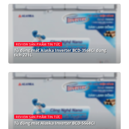
REVIEW SẢN PHẨM TIN TỨC
Tủ đông mát Alaska Inverter BCD-3568CI dung
tích 221L
REVIEW SẢN PHẨM TIN TỨC
Tủ đông mát Alaska Inverter BCD-5568CI