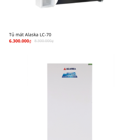
Tủ mát Alaska LC-70
6.300.000
8.300.000
₫
₫