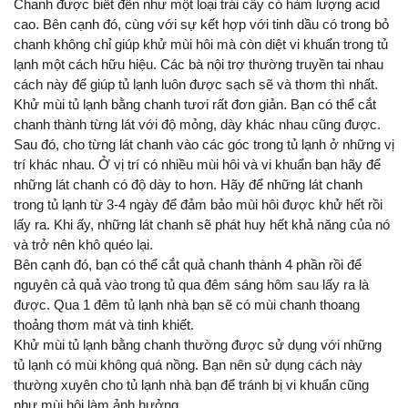
Chanh được biết đến như một loại trái cây có hàm lượng acid 
cao. Bên cạnh đó, cùng với sự kết hợp với tinh dầu có trong bỏ 
chanh không chỉ giúp khử mùi hôi mà còn diệt vi khuẩn trong tủ 
lạnh một cách hữu hiệu. Các bà nội trợ thường truyền tai nhau 
cách này để giúp tủ lạnh luôn được sạch sẽ và thơm thì nhất.
Khử mùi tủ lạnh bằng chanh tươi rất đơn giản. Bạn có thể cắt 
chanh thành từng lát với độ mỏng, dày khác nhau cũng được. 
Sau đó, cho từng lát chanh vào các góc trong tủ lạnh ở những vị 
trí khác nhau. Ở vị trí có nhiều mùi hôi và vi khuẩn bạn hãy để 
những lát chanh có độ dày to hơn. Hãy để những lát chanh 
trong tủ lạnh từ 3-4 ngày để đảm bảo mùi hôi được khử hết rồi 
lấy ra. Khi ấy, những lát chanh sẽ phát huy hết khả năng của nó 
và trở nên khô quéo lại.
Bên cạnh đó, bạn có thể cắt quả chanh thành 4 phần rồi để 
nguyên cả quả vào trong tủ qua đêm sáng hôm sau lấy ra là 
được. Qua 1 đêm tủ lạnh nhà bạn sẽ có mùi chanh thoang 
thoảng thơm mát và tinh khiết.
Khử mùi tủ lạnh bằng chanh thường được sử dụng với những 
tủ lạnh có mùi không quá nồng. Bạn nên sử dụng cách này 
thường xuyên cho tủ lạnh nhà bạn để tránh bị vi khuẩn cũng 
như mùi hôi làm ảnh hưởng.