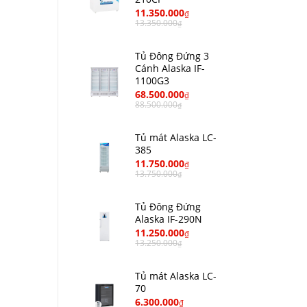
11.350.000
₫
13.350.000
₫
Tủ Đông Đứng 3
Cánh Alaska IF-
1100G3
68.500.000
₫
88.500.000
₫
Tủ mát Alaska LC-
385
11.750.000
₫
13.750.000
₫
Tủ Đông Đứng
Alaska IF-290N
11.250.000
₫
13.250.000
₫
Tủ mát Alaska LC-
70
6.300.000
₫