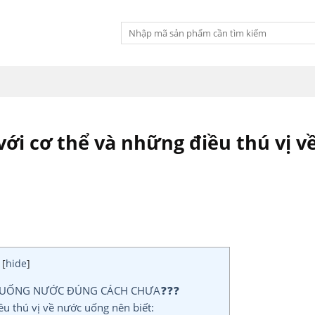
Tìm
kiếm:
với cơ thể và những điều thú vị v
[
hide
]
T UỐNG NƯỚC ĐÚNG CÁCH CHƯA❓❓❓
ều thú vị về nước uống nên biết: