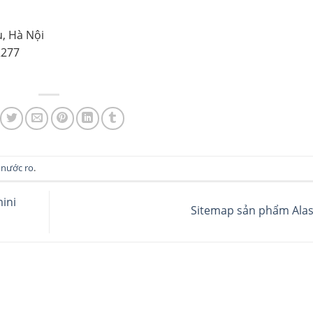
u, Hà Nội
2277
 nước ro
.
ini
Sitemap sản phẩm Ala