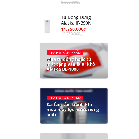
8.300.000
₫
Tủ Đông Đứng
Alaska IF-390N
11.750.000
₫
13.750.000
₫
REVIEW SẢN PHẨM
Mua tủ đông hoặc tủ
mát tặng Bàn là ủi khô
Alaska BL-1000
REVIEW SẢN PHẨM
Sai lầm cần tránh khi
mua máy lọc nước nóng
lạnh