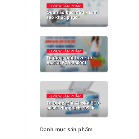
REVIEW SẢN PHẨM
Quần áo bạc màu – Làm
sao khắc phục?
REVIEW SẢN PHẨM
Tủ đông mát Inverter
Alaska FCA-3600CI
REVIEW SẢN PHẨM
Tủ Đông Mát Alaska BCD-
3068C dung tích 205 lít
Danh mục sản phẩm