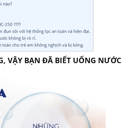
hi nào?
-250 ????
 đun sôi với hệ thống lọc an toàn và hiện đại.
ớc không bị rò rỉ.
 toàn cho trẻ em không nghịch và bị bỏng.
, VẬY BẠN ĐÃ BIẾT UỐNG NƯỚC