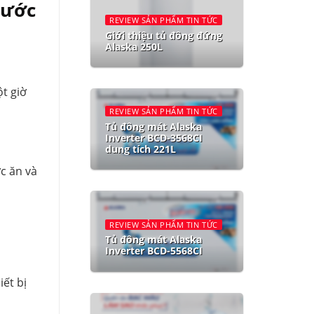
nước
REVIEW SẢN PHẨM TIN TỨC
Giới thiệu tủ đông đứng
Alaska 250L
t giờ
REVIEW SẢN PHẨM TIN TỨC
Tủ đông mát Alaska
Inverter BCD-3568CI
dung tích 221L
c ăn và
REVIEW SẢN PHẨM TIN TỨC
Tủ đông mát Alaska
Inverter BCD-5568CI
ết bị