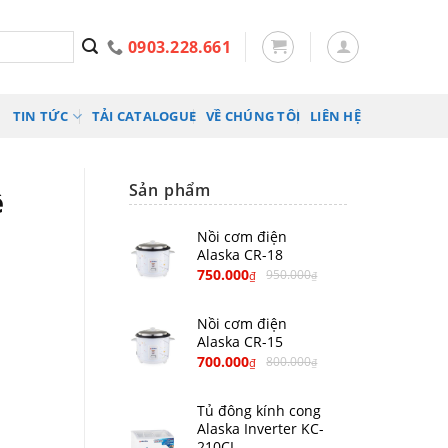
0903.228.661
TIN TỨC
TẢI CATALOGUE
VỀ CHÚNG TÔI
LIÊN HỆ
Sản phẩm
ề
Nồi cơm điện
Alaska CR-18
750.000
950.000
₫
₫
Nồi cơm điện
Alaska CR-15
700.000
800.000
₫
₫
Tủ đông kính cong
Alaska Inverter KC-
210CI