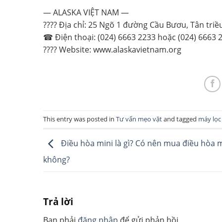
— ALASKA VIỆT NAM —
???? Địa chỉ: 25 Ngõ 1 đường Cầu Bươu, Tân triề
☎ Điện thoại: (024) 6663 2233 hoặc (024) 6663 
???? Website: www.alaskavietnam.org
This entry was posted in
Tư vấn mẹo vặt
and tagged
máy lọc
Điều hòa mini là gì? Có nên mua điều hòa m
không?
Trả lời
Bạn phải
đăng nhập
để gửi phản hồi.