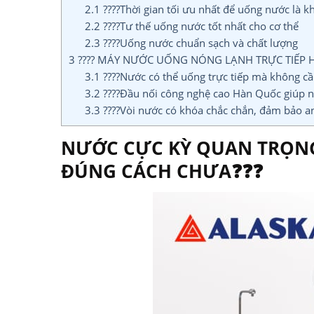
2.1
????Thời gian tối ưu nhất để uống nước là k
2.2
????Tư thế uống nước tốt nhất cho cơ thể
2.3
????Uống nước chuẩn sạch và chất lượng
3
???? MÁY NƯỚC UỐNG NÓNG LẠNH TRỰC TIẾP HC
3.1
????Nước có thể uống trực tiếp mà không cần
3.2
????Đầu nối công nghệ cao Hàn Quốc giúp nư
3.3
????Vòi nước có khóa chắc chắn, đảm bảo an
NƯỚC CỰC KỲ QUAN TRỌNG
ĐÚNG CÁCH CHƯA❓❓❓