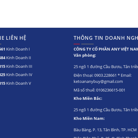
E LIÊN HỆ
THÔNG TIN DOANH NGH
661
Kinh Doanh I
CÔNG TY CỔ PHẦN ANY VIỆT NA
Văn phòng:
684
Kinh Doanh II
815
Kinh Doanh III
25 ngõ 1 đường Cầu Bươu, Tân triều
825
Kinh Doanh IV
Điện thoại: 0903.228661 * Email:
ketoananybuy@gmail.com
815
Kinh Doanh V
Mã số thuế: 0106236615-001
Kho Miền Bắc:
25 ngõ 1 đường Cầu Bươu, Tân triề
Kho Miền Nam:
Bàu Bàng, P. 13, Tân Bình, TP. HCM