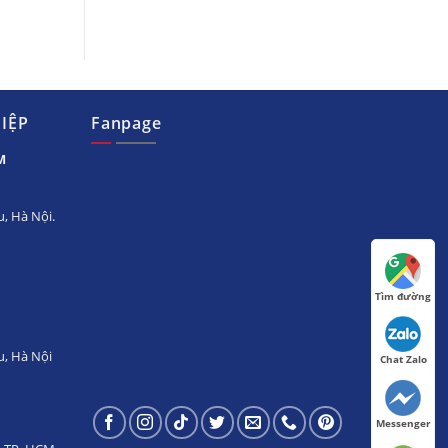
IỆP
Fanpage
M
, Hà Nội.
Tìm đường
u, Hà Nội
Chat Zalo
Messenger