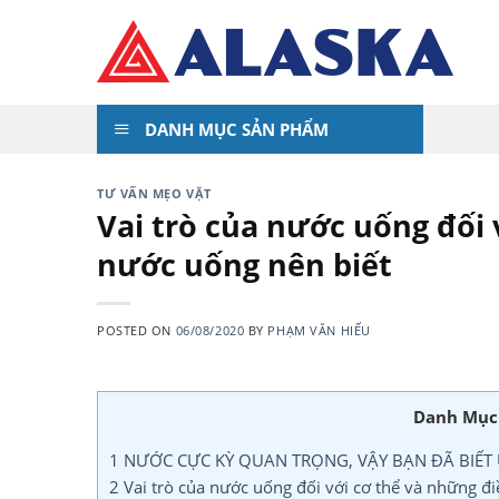
Skip
to
content
DANH MỤC SẢN PHẨM
TƯ VẤN MẸO VẶT
Vai trò của nước uống đối 
nước uống nên biết
POSTED ON
06/08/2020
BY
PHẠM VĂN HIẾU
Danh Mục
1
NƯỚC CỰC KỲ QUAN TRỌNG, VẬY BẠN ĐÃ BIẾ
2
Vai trò của nước uống đối với cơ thể và những đi