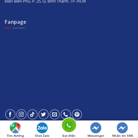
Điện Biên Phủ, P. 25, Q. Bình Thạnh, TP. HCM
Fanpage
© 2020 - Bản quyền
Alaskavietnam.org
Tìm đường
Chat Zalo
Gọi điện
Messenger
Nhắn tin SMS