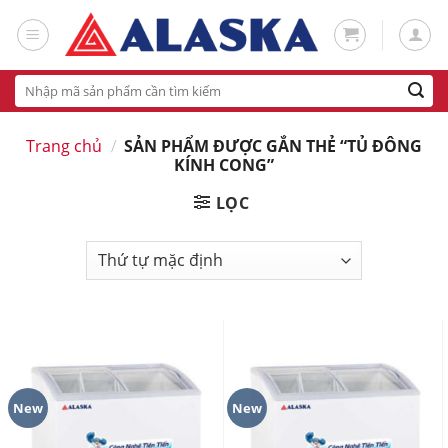
Skip
to
content
Tìm
kiếm:
Trang chủ
/
SẢN PHẨM ĐƯỢC GẮN THẺ “TỦ ĐÔNG
KÍNH CONG”
LỌC
New
New