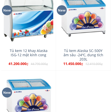
New
New
Tủ kem 12 khay Alaska
Tủ kem Alaska SC-500Y
ISG-12 mặt kính cong
âm sâu -24ºC, dung tích
203L
41.200.000
11.450.000
44.790.000
12.410.000
₫
₫
₫
₫
New