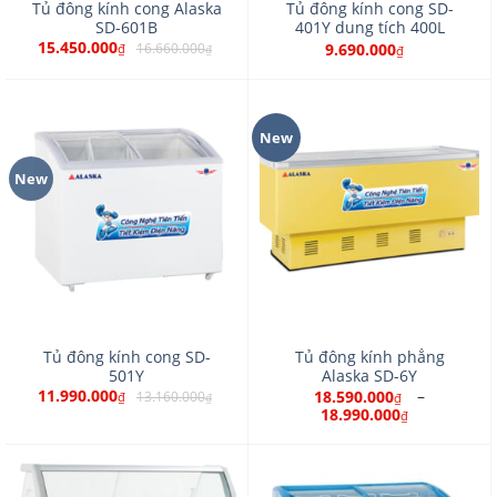
Tủ đông kính cong Alaska
Tủ đông kính cong SD-
SD-601B
401Y dung tích 400L
15.450.000
9.690.000
16.660.000
₫
₫
₫
New
New
Tủ đông kính cong SD-
Tủ đông kính phẳng
501Y
Alaska SD-6Y
11.990.000
–
18.590.000
13.160.000
₫
₫
₫
18.990.000
₫