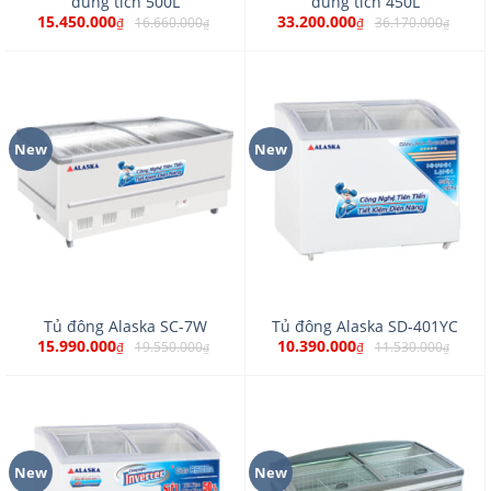
dung tích 500L
dung tích 450L
15.450.000
33.200.000
16.660.000
36.170.000
₫
₫
₫
₫
New
New
Tủ đông Alaska SC-7W
Tủ đông Alaska SD-401YC
15.990.000
10.390.000
19.550.000
11.530.000
₫
₫
₫
₫
New
New