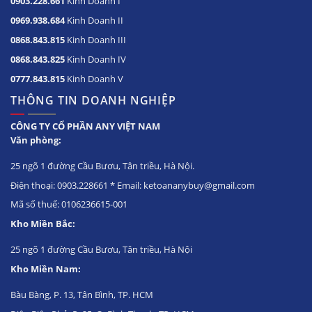
0903.228.661
Kinh Doanh I
0969.938.684
Kinh Doanh II
0868.843.815
Kinh Doanh III
0868.843.825
Kinh Doanh IV
0777.843.815
Kinh Doanh V
THÔNG TIN DOANH NGHIỆP
CÔNG TY CỔ PHẦN ANY VIỆT NAM
Văn phòng:
25 ngõ 1 đường Cầu Bươu, Tân triều, Hà Nội.
Điện thoại: 0903.228661 * Email: ketoananybuy@gmail.com
Mã số thuế: 0106236615-001
Kho Miền Bắc:
25 ngõ 1 đường Cầu Bươu, Tân triều, Hà Nội
Kho Miền Nam:
Bàu Bàng, P. 13, Tân Bình, TP. HCM