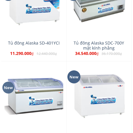
Tủ đông Alaska SDC-700Y
Tủ đông Alaska SD-401YCI
mặt kính phẳng
11.290.000
34.540.000
12.440.000
36.170.000
₫
₫
₫
₫
New
New