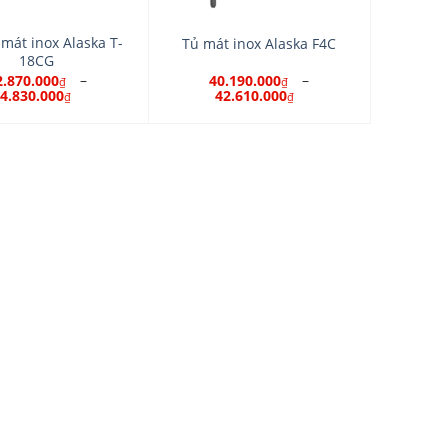
mát inox Alaska T-
Tủ mát inox Alaska F4C
18CG
–
–
2.870.000
40.190.000
₫
₫
4.830.000
42.610.000
₫
₫