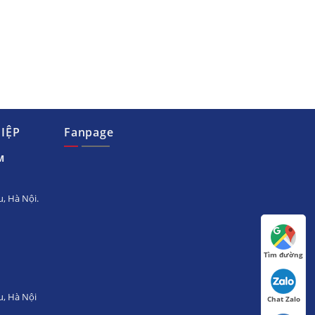
IỆP
Fanpage
M
, Hà Nội.
Tìm đường
u, Hà Nội
Chat Zalo