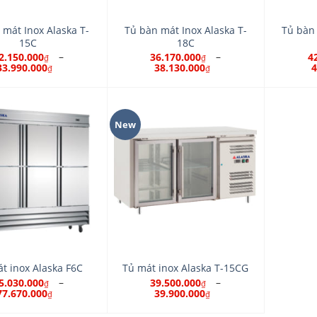
 mát Inox Alaska T-
Tủ bàn mát Inox Alaska T-
Tủ bàn 
15C
18C
–
–
2.150.000
36.170.000
4
₫
₫
33.990.000
38.130.000
4
₫
₫
New
t inox Alaska F6C
Tủ mát inox Alaska T-15CG
–
–
5.030.000
39.500.000
₫
₫
77.670.000
39.900.000
₫
₫