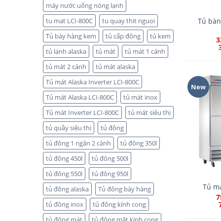
máy nước uống nóng lạnh
Tủ bàn
tu mat LCI-800C
tu quay thit nguoi
Tủ bày hàng kem
tủ cấp đông
tủ kem
3
tủ lạnh alaska
tủ mát
tủ mát 1 cánh
tủ mát 2 cánh
tủ mát alaska
Tủ mát Alaska Inverter LCI-800C
New
Tủ mát Alaska LCI-800C
tủ mát inox
Tủ mát Inverter LCI-800C
tủ mát siêu thị
tủ quầy siêu thị
tủ đông
tủ đông 1 ngăn 2 cánh
tủ đông 350l
tủ đông 450l
tủ đông 500l
tủ đông 550l
tủ đông 950l
Tủ má
tủ đông alaska
Tủ đông bày hàng
7
tủ đông inox
tủ đông kính cong
tủ đông mát
tủ đông mặt kính cong