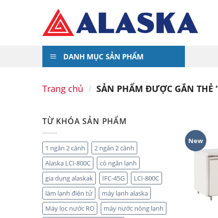
Skip
to
content
DANH MỤC SẢN PHẨM
Trang chủ
/
SẢN PHẨM ĐƯỢC GẮN THẺ “
TỪ KHÓA SẢN PHẨM
New
1 ngăn 2 cánh
2 ngăn 2 cánh
Alaska LCI-800C
có ngăn lạnh
gia dụng alaskak
IFC-45G
LCI-800C
làm lạnh điện tử
máy lạnh alaska
Máy lọc nước RO
máy nước nóng lạnh