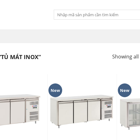
Tìm
kiếm:
TỦ MÁT INOX”
Showing all 
New
New