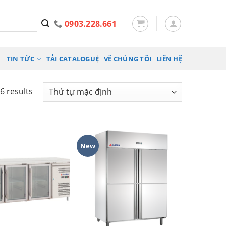
0903.228.661
TIN TỨC
TẢI CATALOGUE
VỀ CHÚNG TÔI
LIÊN HỆ
6 results
New