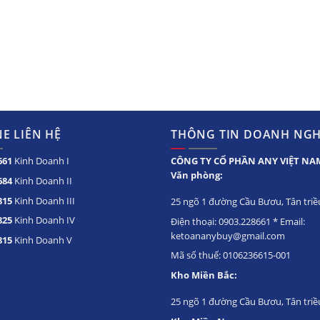
E LIÊN HỆ
THÔNG TIN DOANH NGH
661
Kinh Doanh I
CÔNG TY CỔ PHẦN ANY VIỆT NA
Văn phòng:
684
Kinh Doanh II
815
Kinh Doanh III
25 ngõ 1 đường Cầu Bươu, Tân triều
825
Kinh Doanh IV
Điện thoại: 0903.228661 * Email:
ketoananybuy@gmail.com
815
Kinh Doanh V
Mã số thuế: 0106236615-001
Kho Miền Bắc:
25 ngõ 1 đường Cầu Bươu, Tân triề