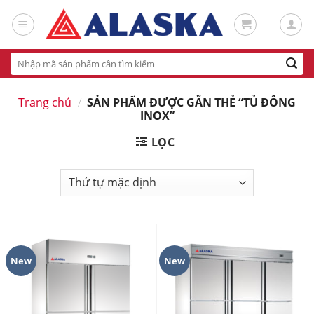
Skip
to
content
Tìm
kiếm:
Trang chủ
/
SẢN PHẨM ĐƯỢC GẮN THẺ “TỦ ĐÔNG
INOX”
LỌC
New
New