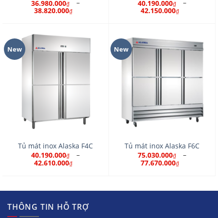
–
–
36.980.000
40.190.000
₫
₫
38.820.000
42.150.000
₫
₫
New
New
Tủ mát inox Alaska F4C
Tủ mát inox Alaska F6C
–
–
40.190.000
75.030.000
₫
₫
42.610.000
77.670.000
₫
₫
THÔNG TIN HỖ TRỢ