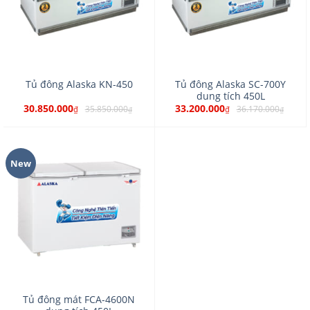
Tủ đông Alaska SC-700Y
Tủ đông Alaska KN-450
dung tích 450L
30.850.000
33.200.000
35.850.000
36.170.000
₫
₫
₫
₫
New
Tủ đông mát FCA-4600N