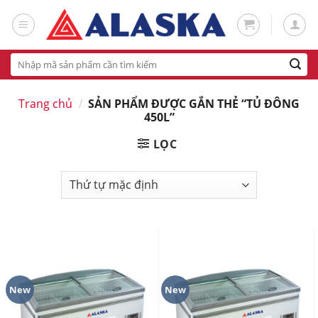
Skip
to
content
Tìm
kiếm:
Trang chủ
/
SẢN PHẨM ĐƯỢC GẮN THẺ “TỦ ĐÔNG
450L”
LỌC
New
New