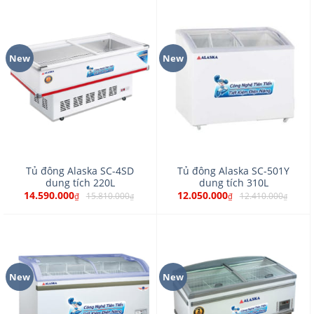
New
New
Tủ đông Alaska SC-4SD
Tủ đông Alaska SC-501Y
dung tích 220L
dung tích 310L
14.590.000
12.050.000
15.810.000
12.410.000
₫
₫
₫
₫
New
New