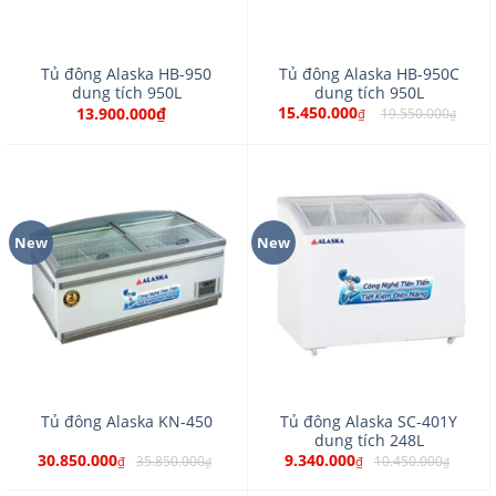
Tủ đông Alaska HB-950
Tủ đông Alaska HB-950C
dung tích 950L
dung tích 950L
15.450.000
13.900.000₫
19.550.000
₫
₫
New
New
Tủ đông Alaska SC-401Y
Tủ đông Alaska KN-450
dung tích 248L
30.850.000
9.340.000
35.850.000
10.450.000
₫
₫
₫
₫