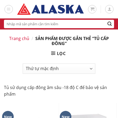
Skip
to
content
Tìm
kiếm:
Trang chủ
/
SẢN PHẨM ĐƯỢC GẮN THẺ “TỦ CẤP
ĐÔNG”
LỌC
Tủ sử dụng cấp đông âm sâu -18 độ C để bảo vệ sản
phẩm
New
New