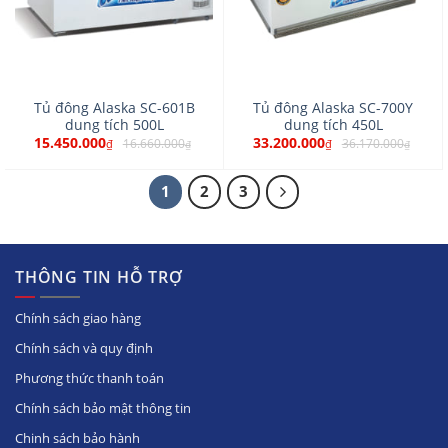
Tủ đông Alaska SC-601B
Tủ đông Alaska SC-700Y
dung tích 500L
dung tích 450L
15.450.000
33.200.000
16.660.000
36.170.000
₫
₫
₫
₫
1
2
3
THÔNG TIN HỖ TRỢ
Chính sách giao hàng
Chính sách và quy định
Phương thức thanh toán
Chính sách bảo mật thông tin
Chinh sách bảo hành