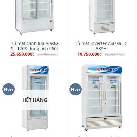
Tủ mát cánh lùa Alaska
Tủ mát Inverter Alaska LC-
SL-12CS dung tích 960L
533HI
25.650.000
10.750.000
27.960.000
12.950.000
₫
₫
₫
₫
New
New
HẾT HÀNG