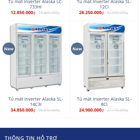
Tủ mát Inverter Alaska LC-
Tủ mát Inverter Alaska SL-
733HI
12CI
12.850.000
28.250.000
15.460.000
32.090.000
₫
₫
₫
₫
New
New
Tủ mát inverter Alaska SL-
Tủ mát Inverter Alaska SL-
14C3I
8CI
34.850.000
24.900.000
38.870.000
27.770.000
₫
₫
₫
₫
THÔNG TIN HỖ TRỢ