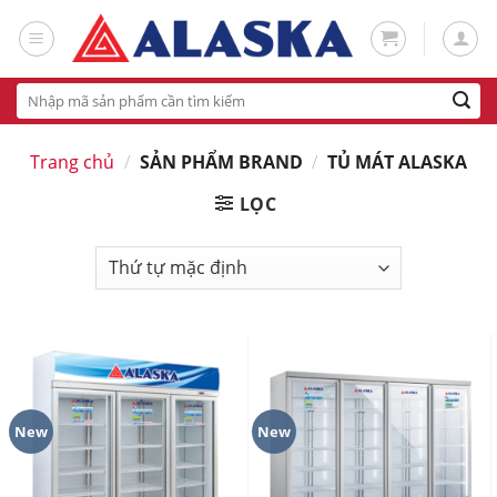
Skip
to
content
Tìm
kiếm:
Trang chủ
/
SẢN PHẨM BRAND
/
TỦ MÁT ALASKA
LỌC
New
New