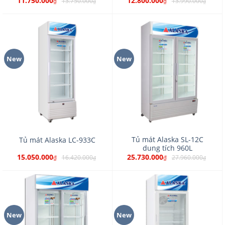
11.750.000
12.800.000
13.750.000
13.990.000
₫
₫
₫
₫
New
New
Tủ mát Alaska SL-12C
Tủ mát Alaska LC-933C
dung tích 960L
15.050.000
25.730.000
16.420.000
27.960.000
₫
₫
₫
₫
New
New