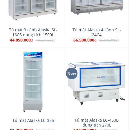
Tủ mát 3 cánh Alaska SL-
Tủ mát Alaska 4 cánh SL-
16C3 dung tích 1500L
24C4
44.850.000
66.500.000
48.890.000
86.500.000
₫
₫
₫
₫
New
Tủ mát Alaska LC-450B
Tủ mát Alaska LC-385
dung tích 270L