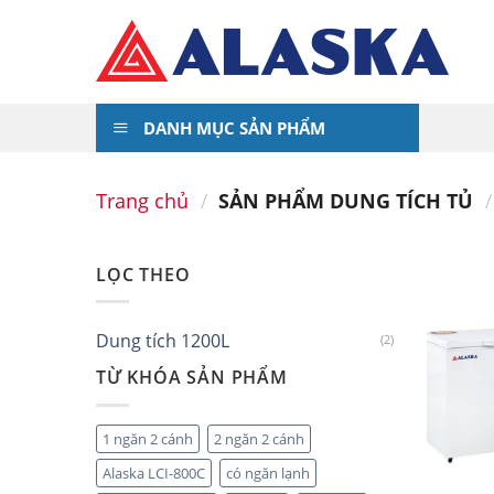
Skip
to
content
DANH MỤC SẢN PHẨM
Trang chủ
/
SẢN PHẨM DUNG TÍCH TỦ
/
LỌC THEO
Dung tích 1200L
(2)
TỪ KHÓA SẢN PHẨM
1 ngăn 2 cánh
2 ngăn 2 cánh
Alaska LCI-800C
có ngăn lạnh