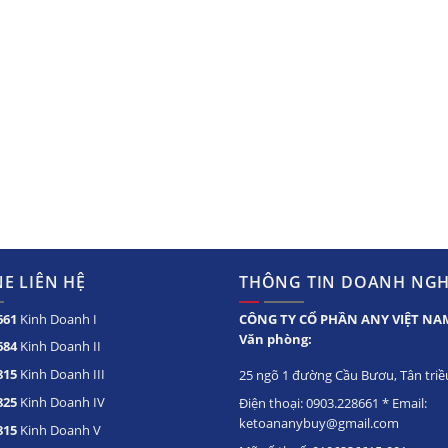
E LIÊN HỆ
THÔNG TIN DOANH NGH
661
Kinh Doanh I
CÔNG TY CỔ PHẦN ANY VIỆT NA
Văn phòng:
684
Kinh Doanh II
815
Kinh Doanh III
25 ngõ 1 đường Cầu Bươu, Tân triều
825
Kinh Doanh IV
Điện thoại: 0903.228661 * Email:
ketoananybuy@gmail.com
815
Kinh Doanh V