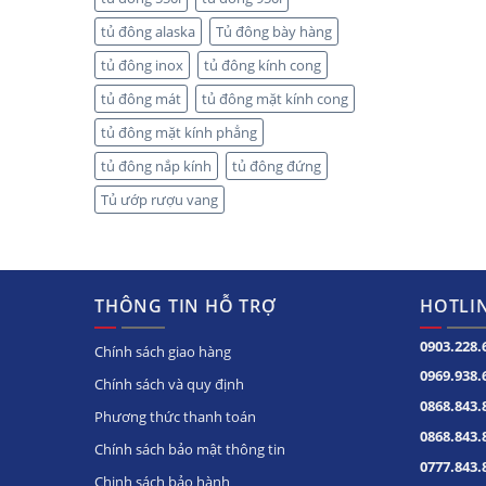
tủ đông alaska
Tủ đông bày hàng
tủ đông inox
tủ đông kính cong
tủ đông mát
tủ đông mặt kính cong
tủ đông mặt kính phẳng
tủ đông nắp kính
tủ đông đứng
Tủ ướp rượu vang
THÔNG TIN HỖ TRỢ
HOTLIN
0903.228.
Chính sách giao hàng
0969.938.
Chính sách và quy định
0868.843.
Phương thức thanh toán
0868.843.
Chính sách bảo mật thông tin
0777.843.
Chinh sách bảo hành