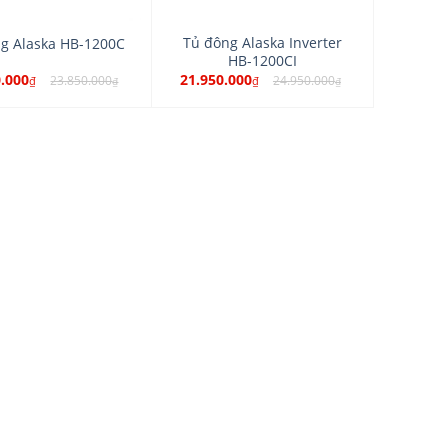
Tủ đông Alaska Inverter
g Alaska HB-1200C
HB-1200CI
0.000
21.950.000
23.850.000
24.950.000
₫
₫
₫
₫