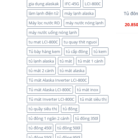
gia dụng alaskak
IFC-45G
LCI-800C
làm lạnh điện tử
máy lạnh alaska
Tủ đôn
Máy lọc nước RO
máy nước nóng lạnh
20.85
máy nước uống nóng lạnh
tu mat LCI-800C
tu quay thit nguoi
Tủ bày hàng kem
tủ cấp đông
tủ kem
tủ lạnh alaska
tủ mát
tủ mát 1 cánh
tủ mát 2 cánh
tủ mát alaska
Tủ mát Alaska Inverter LCI-800C
Tủ mát Alaska LCI-800C
tủ mát inox
Tủ mát Inverter LCI-800C
tủ mát siêu thị
tủ quầy siêu thị
tủ đông
tủ đông 1 ngăn 2 cánh
tủ đông 350l
tủ đông 450l
tủ đông 500l
tủ đông 550l
tủ đông 950l