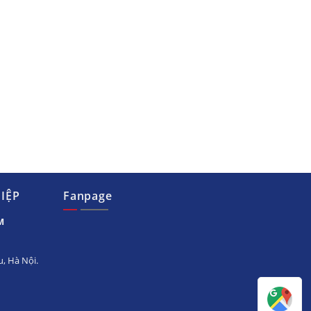
IỆP
Fanpage
M
, Hà Nội.