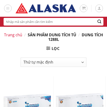
Skip
to
content
Tìm
kiếm:
Trang chủ
/
SẢN PHẨM DUNG TÍCH TỦ
/
DUNG TÍCH
1288L
LỌC