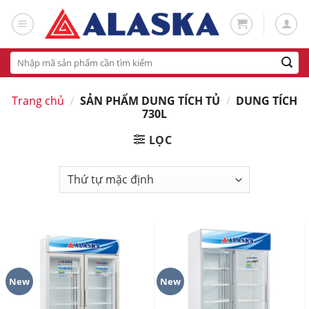
Skip
to
content
Tìm
kiếm:
Trang chủ
/
SẢN PHẨM DUNG TÍCH TỦ
/
DUNG TÍCH
730L
LỌC
New
New