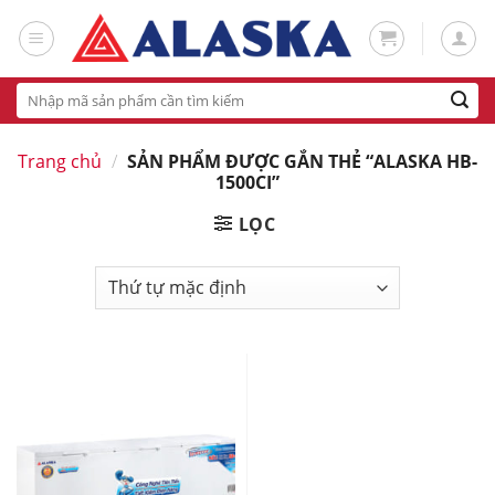
Skip
to
content
Tìm
kiếm:
Trang chủ
/
SẢN PHẨM ĐƯỢC GẮN THẺ “ALASKA HB-
1500CI”
LỌC