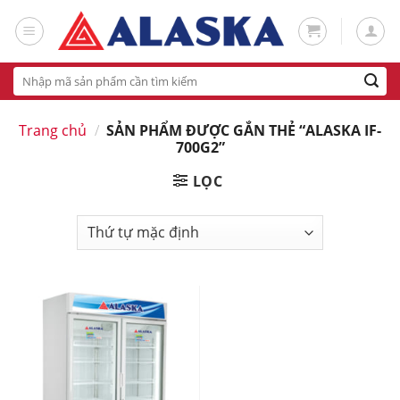
Skip
to
content
Tìm
kiếm:
Trang chủ
/
SẢN PHẨM ĐƯỢC GẮN THẺ “ALASKA IF-
700G2”
LỌC