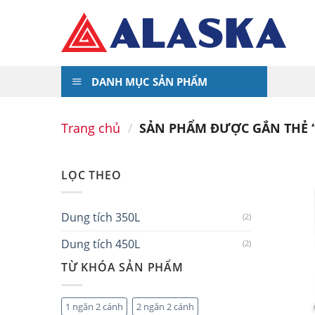
Skip
to
content
DANH MỤC SẢN PHẨM
Trang chủ
/
SẢN PHẨM ĐƯỢC GẮN THẺ “
LỌC THEO
Dung tích 350L
(2)
Dung tích 450L
(2)
TỪ KHÓA SẢN PHẨM
1 ngăn 2 cánh
2 ngăn 2 cánh