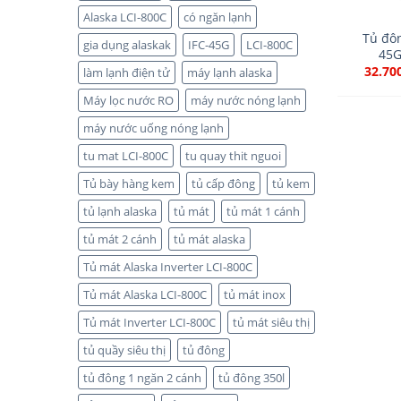
Alaska LCI-800C
có ngăn lạnh
Tủ đô
gia dụng alaskak
IFC-45G
LCI-800C
45G
32.70
làm lạnh điện tử
máy lạnh alaska
Máy lọc nước RO
máy nước nóng lạnh
máy nước uống nóng lạnh
tu mat LCI-800C
tu quay thit nguoi
Tủ bày hàng kem
tủ cấp đông
tủ kem
tủ lạnh alaska
tủ mát
tủ mát 1 cánh
tủ mát 2 cánh
tủ mát alaska
Tủ mát Alaska Inverter LCI-800C
Tủ mát Alaska LCI-800C
tủ mát inox
Tủ mát Inverter LCI-800C
tủ mát siêu thị
tủ quầy siêu thị
tủ đông
tủ đông 1 ngăn 2 cánh
tủ đông 350l