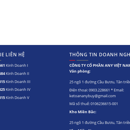
E LIÊN HỆ
THÔNG TIN DOANH NGH
661
Kinh Doanh I
CÔNG TY CỔ PHẦN ANY VIỆT NA
Văn phòng:
684
Kinh Doanh II
815
Kinh Doanh III
25 ngõ 1 đường Cầu Bươu, Tân triều
825
Kinh Doanh IV
Điện thoại: 0903.228661 * Email:
ketoananybuy@gmail.com
815
Kinh Doanh V
Mã số thuế: 0106236615-001
Kho Miền Bắc:
25 ngõ 1 đường Cầu Bươu, Tân triề