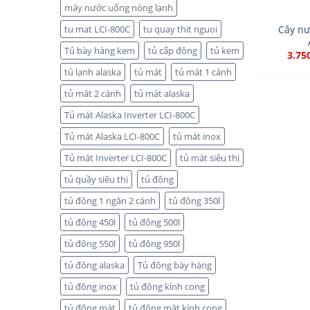
máy nước uống nóng lạnh
Cây nư
tu mat LCI-800C
tu quay thit nguoi
Tủ bày hàng kem
tủ cấp đông
tủ kem
3.75
tủ lạnh alaska
tủ mát
tủ mát 1 cánh
tủ mát 2 cánh
tủ mát alaska
Tủ mát Alaska Inverter LCI-800C
Tủ mát Alaska LCI-800C
tủ mát inox
Tủ mát Inverter LCI-800C
tủ mát siêu thị
tủ quầy siêu thị
tủ đông
tủ đông 1 ngăn 2 cánh
tủ đông 350l
tủ đông 450l
tủ đông 500l
tủ đông 550l
tủ đông 950l
tủ đông alaska
Tủ đông bày hàng
tủ đông inox
tủ đông kính cong
tủ đông mát
tủ đông mặt kính cong