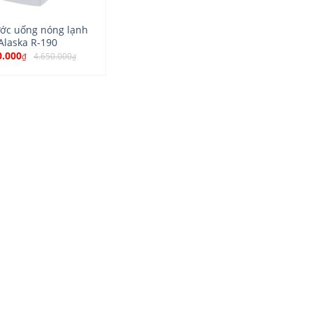
ớc uống nóng lạnh
Alaska R-190
0.000
4.650.000
₫
₫