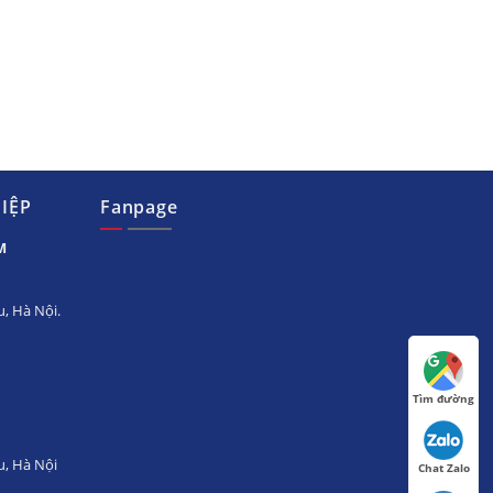
IỆP
Fanpage
M
, Hà Nội.
Tìm đường
u, Hà Nội
Chat Zalo