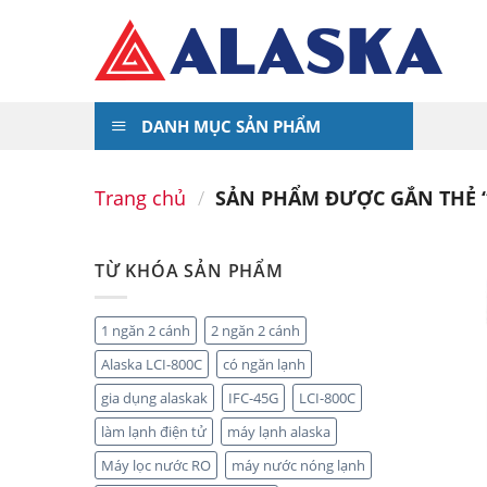
Skip
to
content
DANH MỤC SẢN PHẨM
Trang chủ
/
SẢN PHẨM ĐƯỢC GẮN THẺ “
TỪ KHÓA SẢN PHẨM
1 ngăn 2 cánh
2 ngăn 2 cánh
Alaska LCI-800C
có ngăn lạnh
gia dụng alaskak
IFC-45G
LCI-800C
làm lạnh điện tử
máy lạnh alaska
Máy lọc nước RO
máy nước nóng lạnh