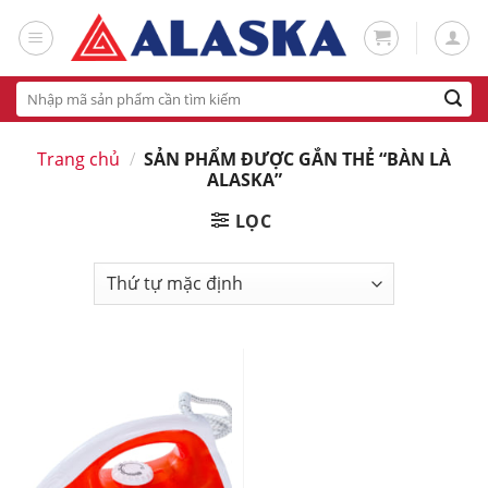
Skip
to
content
Tìm
kiếm:
Trang chủ
/
SẢN PHẨM ĐƯỢC GẮN THẺ “BÀN LÀ
ALASKA”
LỌC