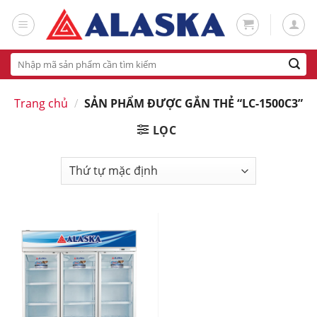
Skip
to
content
Tìm
kiếm:
Trang chủ
/
SẢN PHẨM ĐƯỢC GẮN THẺ “LC-1500C3”
LỌC