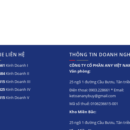
E LIÊN HỆ
THÔNG TIN DOANH NGH
661
Kinh Doanh I
CÔNG TY CỔ PHẦN ANY VIỆT NA
Văn phòng:
684
Kinh Doanh II
815
Kinh Doanh III
25 ngõ 1 đường Cầu Bươu, Tân triều
825
Kinh Doanh IV
Điện thoại: 0903.228661 * Email:
ketoananybuy@gmail.com
815
Kinh Doanh V
Mã số thuế: 0106236615-001
Kho Miền Bắc:
25 ngõ 1 đường Cầu Bươu, Tân triề