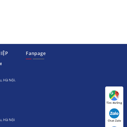
IỆP
Fanpage
M
, Hà Nội.
Tìm đường
u, Hà Nội
Chat Zalo