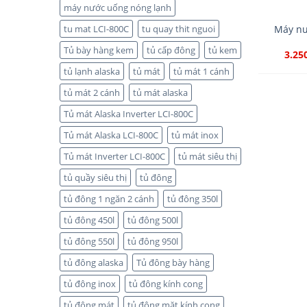
máy nước uống nóng lạnh
Máy nư
tu mat LCI-800C
tu quay thit nguoi
Tủ bày hàng kem
tủ cấp đông
tủ kem
3.25
tủ lạnh alaska
tủ mát
tủ mát 1 cánh
tủ mát 2 cánh
tủ mát alaska
Tủ mát Alaska Inverter LCI-800C
Tủ mát Alaska LCI-800C
tủ mát inox
Tủ mát Inverter LCI-800C
tủ mát siêu thị
tủ quầy siêu thị
tủ đông
tủ đông 1 ngăn 2 cánh
tủ đông 350l
tủ đông 450l
tủ đông 500l
tủ đông 550l
tủ đông 950l
tủ đông alaska
Tủ đông bày hàng
tủ đông inox
tủ đông kính cong
tủ đông mát
tủ đông mặt kính cong