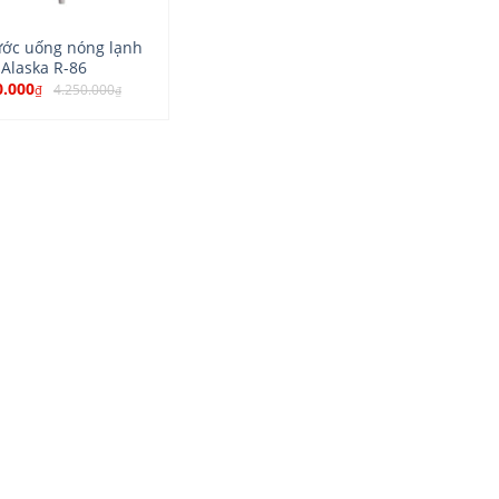
ớc uống nóng lạnh
Alaska R-86
0.000
4.250.000
₫
₫