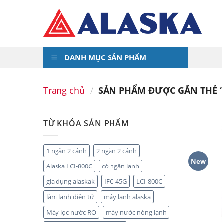
Skip
to
content
DANH MỤC SẢN PHẨM
Trang chủ
/
SẢN PHẨM ĐƯỢC GẮN THẺ 
TỪ KHÓA SẢN PHẨM
1 ngăn 2 cánh
2 ngăn 2 cánh
New
Alaska LCI-800C
có ngăn lạnh
gia dụng alaskak
IFC-45G
LCI-800C
làm lạnh điện tử
máy lạnh alaska
Máy lọc nước RO
máy nước nóng lạnh