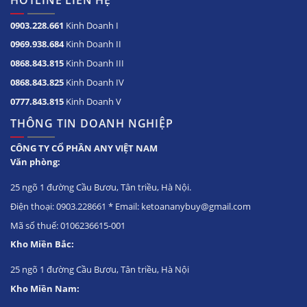
HOTLINE LIÊN HỆ
0903.228.661
Kinh Doanh I
0969.938.684
Kinh Doanh II
0868.843.815
Kinh Doanh III
0868.843.825
Kinh Doanh IV
0777.843.815
Kinh Doanh V
THÔNG TIN DOANH NGHIỆP
CÔNG TY CỔ PHẦN ANY VIỆT NAM
Văn phòng:
25 ngõ 1 đường Cầu Bươu, Tân triều, Hà Nội.
Điện thoại: 0903.228661 * Email: ketoananybuy@gmail.com
Mã số thuế: 0106236615-001
Kho Miền Bắc:
25 ngõ 1 đường Cầu Bươu, Tân triều, Hà Nội
Kho Miền Nam: