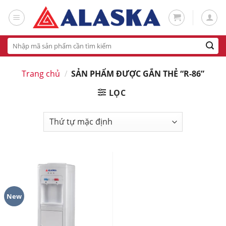
Skip
to
content
Tìm
kiếm:
Trang chủ
/
SẢN PHẨM ĐƯỢC GẮN THẺ “R-86”
LỌC
New