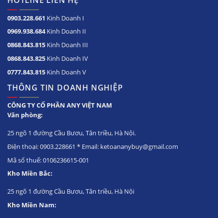
HOTLINE LIÊN HỆ
0903.228.661
Kinh Doanh I
0969.938.684
Kinh Doanh II
0868.843.815
Kinh Doanh III
0868.843.825
Kinh Doanh IV
0777.843.815
Kinh Doanh V
THÔNG TIN DOANH NGHIỆP
CÔNG TY CỔ PHẦN ANY VIỆT NAM
Văn phòng:
25 ngõ 1 đường Cầu Bươu, Tân triều, Hà Nội.
Điện thoại: 0903.228661 * Email: ketoananybuy@gmail.com
Mã số thuế: 0106236615-001
Kho Miền Bắc:
25 ngõ 1 đường Cầu Bươu, Tân triều, Hà Nội
Kho Miền Nam: