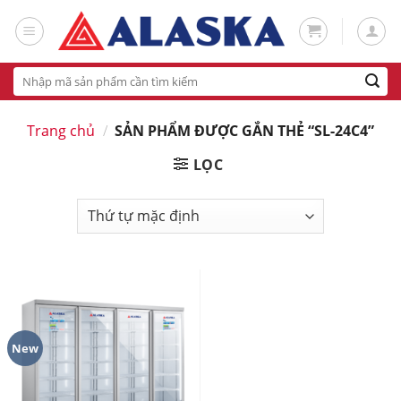
Skip
to
content
Tìm
kiếm:
Trang chủ
/
SẢN PHẨM ĐƯỢC GẮN THẺ “SL-24C4”
LỌC
New