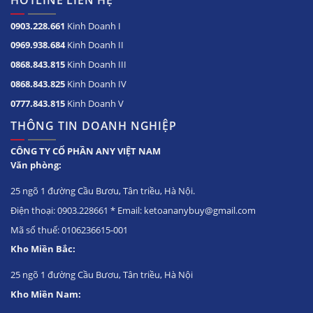
HOTLINE LIÊN HỆ
0903.228.661
Kinh Doanh I
0969.938.684
Kinh Doanh II
0868.843.815
Kinh Doanh III
0868.843.825
Kinh Doanh IV
0777.843.815
Kinh Doanh V
THÔNG TIN DOANH NGHIỆP
CÔNG TY CỔ PHẦN ANY VIỆT NAM
Văn phòng:
25 ngõ 1 đường Cầu Bươu, Tân triều, Hà Nội.
Điện thoại: 0903.228661 * Email: ketoananybuy@gmail.com
Mã số thuế: 0106236615-001
Kho Miền Bắc:
25 ngõ 1 đường Cầu Bươu, Tân triều, Hà Nội
Kho Miền Nam: