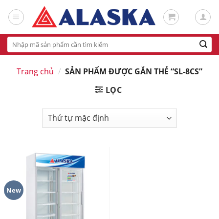
Skip
to
content
Tìm
kiếm:
Trang chủ
/
SẢN PHẨM ĐƯỢC GẮN THẺ “SL-8CS”
LỌC
New