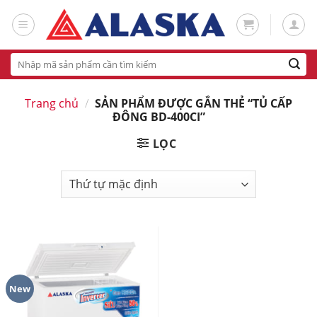
Skip
to
content
Tìm
kiếm:
Trang chủ
/
SẢN PHẨM ĐƯỢC GẮN THẺ “TỦ CẤP
ĐÔNG BD-400CI”
LỌC
New