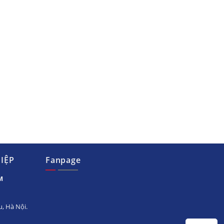
IỆP
Fanpage
M
, Hà Nội.