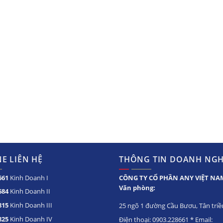
E LIÊN HỆ
THÔNG TIN DOANH NGH
661
Kinh Doanh I
CÔNG TY CỔ PHẦN ANY VIỆT NA
Văn phòng:
684
Kinh Doanh II
815
Kinh Doanh III
25 ngõ 1 đường Cầu Bươu, Tân triều
825
Kinh Doanh IV
Điện thoại: 0903.228661 * Email: