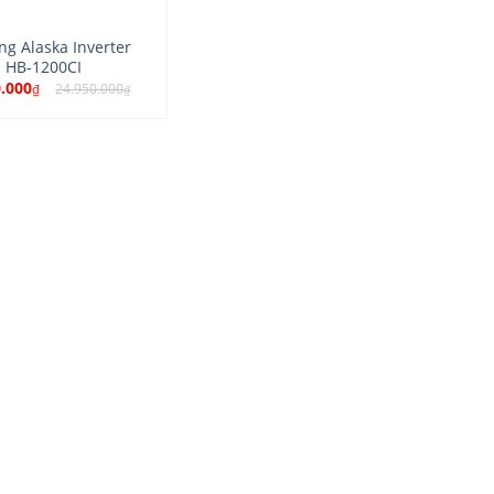
ng Alaska Inverter
HB-1200CI
0.000
24.950.000
₫
₫