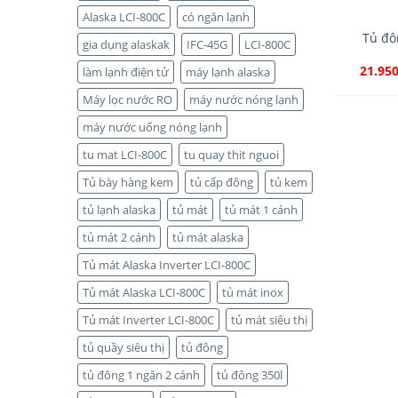
Alaska LCI-800C
có ngăn lạnh
Tủ đô
gia dụng alaskak
IFC-45G
LCI-800C
21.95
làm lạnh điện tử
máy lạnh alaska
Máy lọc nước RO
máy nước nóng lạnh
máy nước uống nóng lạnh
tu mat LCI-800C
tu quay thit nguoi
Tủ bày hàng kem
tủ cấp đông
tủ kem
tủ lạnh alaska
tủ mát
tủ mát 1 cánh
tủ mát 2 cánh
tủ mát alaska
Tủ mát Alaska Inverter LCI-800C
Tủ mát Alaska LCI-800C
tủ mát inox
Tủ mát Inverter LCI-800C
tủ mát siêu thị
tủ quầy siêu thị
tủ đông
tủ đông 1 ngăn 2 cánh
tủ đông 350l