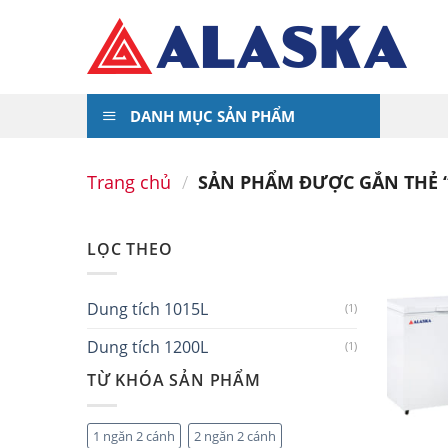
Skip
to
content
DANH MỤC SẢN PHẨM
Trang chủ
/
SẢN PHẨM ĐƯỢC GẮN THẺ “
LỌC THEO
Dung tích 1015L
(1)
Dung tích 1200L
(1)
TỪ KHÓA SẢN PHẨM
1 ngăn 2 cánh
2 ngăn 2 cánh