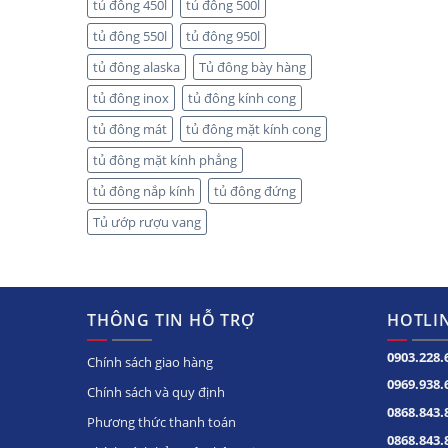
tủ đông 450l
tủ đông 500l
tủ đông 550l
tủ đông 950l
tủ đông alaska
Tủ đông bày hàng
tủ đông inox
tủ đông kính cong
tủ đông mát
tủ đông mặt kính cong
tủ đông mặt kính phẳng
tủ đông nắp kính
tủ đông đứng
Tủ ướp rượu vang
THÔNG TIN HỖ TRỢ
HOTLIN
0903.228.
Chính sách giao hàng
0969.938.
Chính sách và quy định
0868.843.
Phương thức thanh toán
0868.843.