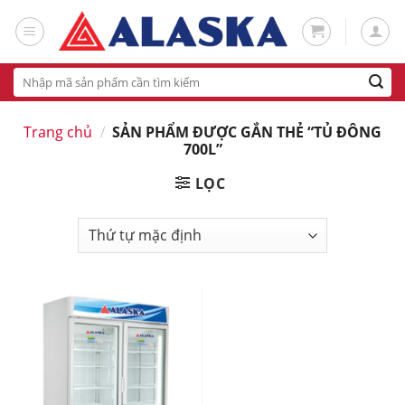
Skip
to
content
Tìm
kiếm:
Trang chủ
/
SẢN PHẨM ĐƯỢC GẮN THẺ “TỦ ĐÔNG
700L”
LỌC