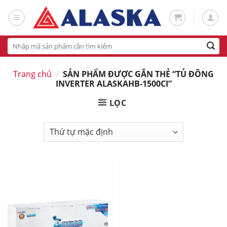
Skip
to
content
Tìm
kiếm:
Trang chủ
/
SẢN PHẨM ĐƯỢC GẮN THẺ “TỦ ĐÔNG
INVERTER ALASKAHB-1500CI”
LỌC