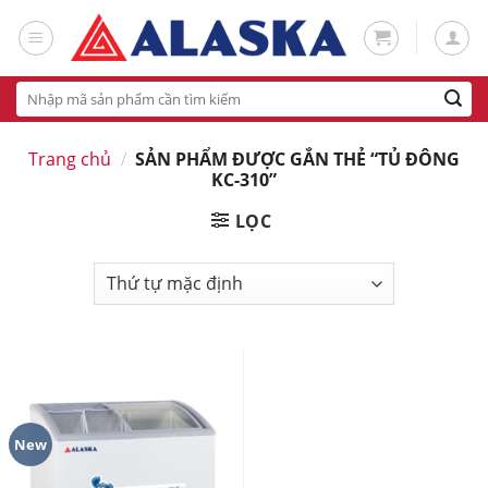
Skip
to
content
Tìm
kiếm:
Trang chủ
/
SẢN PHẨM ĐƯỢC GẮN THẺ “TỦ ĐÔNG
KC-310”
LỌC
New