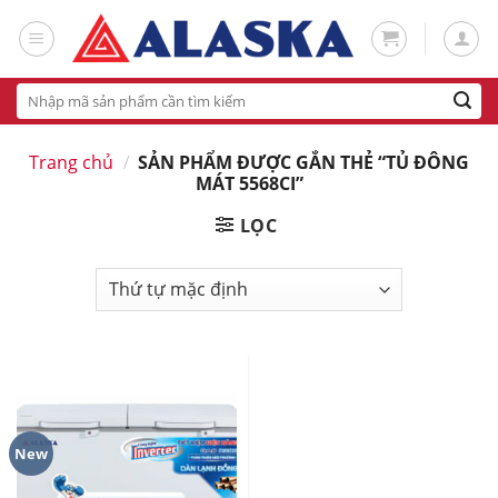
Skip
to
content
Tìm
kiếm:
Trang chủ
/
SẢN PHẨM ĐƯỢC GẮN THẺ “TỦ ĐÔNG
MÁT 5568CI”
LỌC
New