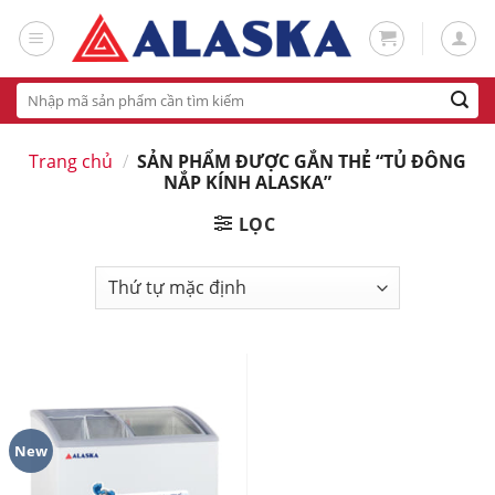
Skip
to
content
Tìm
kiếm:
Trang chủ
/
SẢN PHẨM ĐƯỢC GẮN THẺ “TỦ ĐÔNG
NẮP KÍNH ALASKA”
LỌC
New