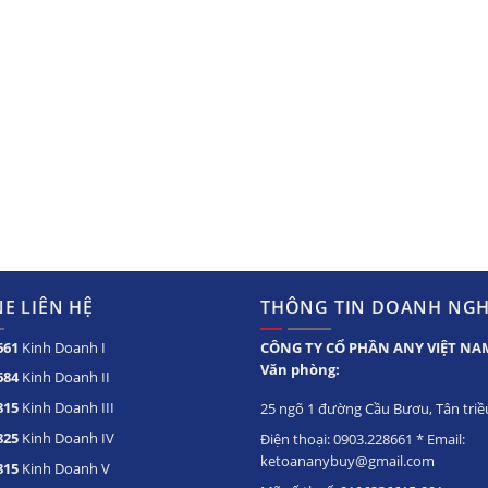
E LIÊN HỆ
THÔNG TIN DOANH NGH
661
Kinh Doanh I
CÔNG TY CỔ PHẦN ANY VIỆT NA
Văn phòng:
684
Kinh Doanh II
815
Kinh Doanh III
25 ngõ 1 đường Cầu Bươu, Tân triều
825
Kinh Doanh IV
Điện thoại: 0903.228661 * Email:
ketoananybuy@gmail.com
815
Kinh Doanh V