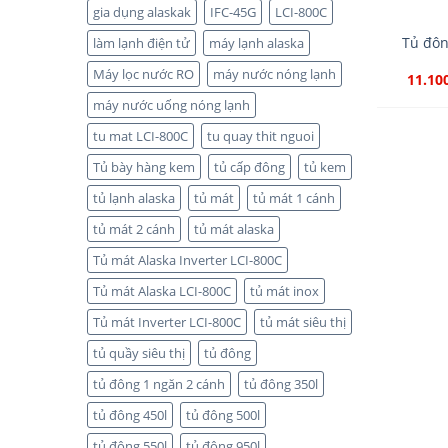
gia dụng alaskak
IFC-45G
LCI-800C
Tủ đôn
làm lạnh điện tử
máy lạnh alaska
Máy lọc nước RO
máy nước nóng lạnh
11.10
máy nước uống nóng lạnh
tu mat LCI-800C
tu quay thit nguoi
Tủ bày hàng kem
tủ cấp đông
tủ kem
tủ lạnh alaska
tủ mát
tủ mát 1 cánh
tủ mát 2 cánh
tủ mát alaska
Tủ mát Alaska Inverter LCI-800C
Tủ mát Alaska LCI-800C
tủ mát inox
Tủ mát Inverter LCI-800C
tủ mát siêu thị
tủ quầy siêu thị
tủ đông
tủ đông 1 ngăn 2 cánh
tủ đông 350l
tủ đông 450l
tủ đông 500l
tủ đông 550l
tủ đông 950l