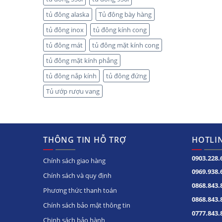
tủ đông alaska
Tủ đông bày hàng
tủ đông inox
tủ đông kính cong
tủ đông mát
tủ đông mặt kính cong
tủ đông mặt kính phẳng
tủ đông nắp kính
tủ đông đứng
Tủ ướp rượu vang
THÔNG TIN HỖ TRỢ
HOTLIN
0903.228.
Chính sách giao hàng
0969.938.
Chính sách và quy định
0868.843.
Phương thức thanh toán
0868.843.
Chính sách bảo mật thông tin
0777.843.
Chinh sách bảo hành