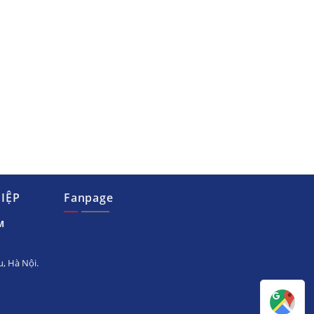
IỆP
Fanpage
M
, Hà Nội.