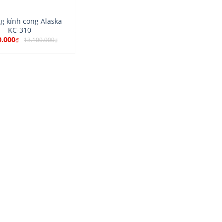
g kính cong Alaska
KC-310
0.000
13.100.000
₫
₫