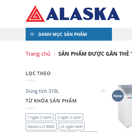
Skip
to
content
DANH MỤC SẢN PHẨM
Trang chủ
/
SẢN PHẨM ĐƯỢC GẮN THẺ “
LỌC THEO
Dung tích 310L
(1)
New
TỪ KHÓA SẢN PHẨM
1 ngăn 2 cánh
2 ngăn 2 cánh
Alaska LCI-800C
có ngăn lạnh