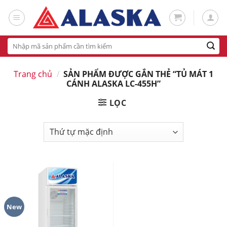
Skip
to
content
Tìm
kiếm:
Trang chủ
/
SẢN PHẨM ĐƯỢC GẮN THẺ “TỦ MÁT 1
CÁNH ALASKA LC-455H”
LỌC
New