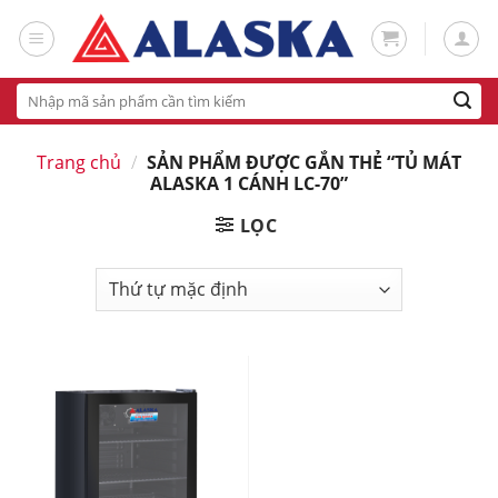
Skip
to
content
Tìm
kiếm:
Trang chủ
/
SẢN PHẨM ĐƯỢC GẮN THẺ “TỦ MÁT
ALASKA 1 CÁNH LC-70”
LỌC