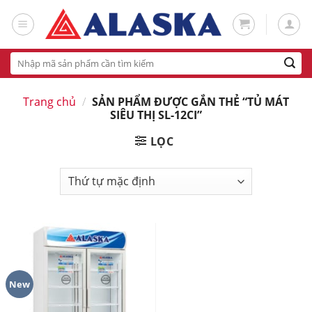
Skip
to
content
Tìm
kiếm:
Trang chủ
/
SẢN PHẨM ĐƯỢC GẮN THẺ “TỦ MÁT
SIÊU THỊ SL-12CI”
LỌC
New