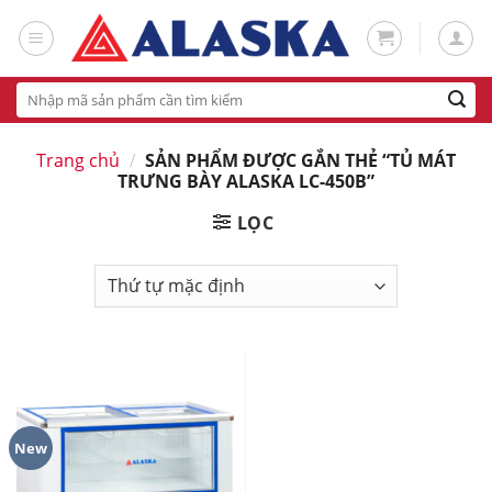
Skip
to
content
Tìm
kiếm:
Trang chủ
/
SẢN PHẨM ĐƯỢC GẮN THẺ “TỦ MÁT
TRƯNG BÀY ALASKA LC-450B”
LỌC
New