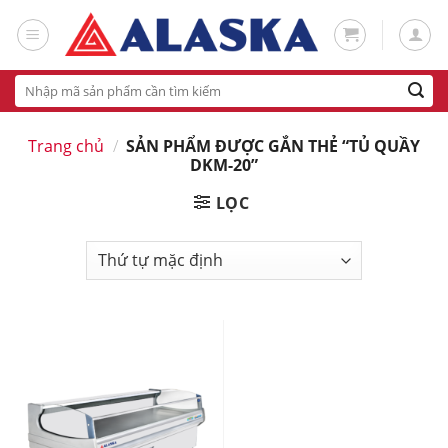
Skip
to
content
Tìm
kiếm:
Trang chủ
/
SẢN PHẨM ĐƯỢC GẮN THẺ “TỦ QUẦY
DKM-20”
LỌC