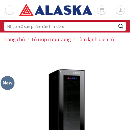
Skip
to
content
Tìm
kiếm:
Trang chủ
/
Tủ ướp rượu vang
/
Làm lạnh điện tử
New