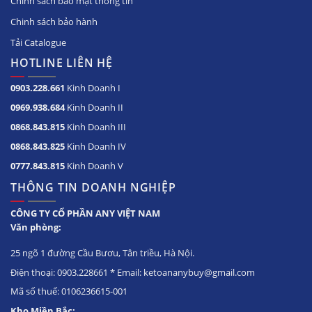
Chính sách bảo mật thông tin
Chinh sách bảo hành
Tải Catalogue
HOTLINE LIÊN HỆ
0903.228.661
Kinh Doanh I
0969.938.684
Kinh Doanh II
0868.843.815
Kinh Doanh III
0868.843.825
Kinh Doanh IV
0777.843.815
Kinh Doanh V
THÔNG TIN DOANH NGHIỆP
CÔNG TY CỔ PHẦN ANY VIỆT NAM
Văn phòng:
25 ngõ 1 đường Cầu Bươu, Tân triều, Hà Nội.
Điện thoại: 0903.228661 * Email: ketoananybuy@gmail.com
Mã số thuế: 0106236615-001
Kho Miền Bắc: