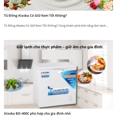
Vận hành với độ ồn
rượu vang Làm lạnh điện tử
dưới 30 DBs
Có bảng điều khiển nhiệt độ
Tủ Đông Alaska Có Giữ Kem Tốt Không?
Không hề gây tiếng ồn
cảm ứng hiển thị đầy đủ thông
hay rung mạnh khi
tin về nhiệt độ, độ ẩm.
hoạt động.
Tủ Đông Alaska Có Giữ Kem Tốt Không? Cùng khám phá khả năng làm lạnh...
Alaska BD-400C phù hợp cho gia đình nhỏ