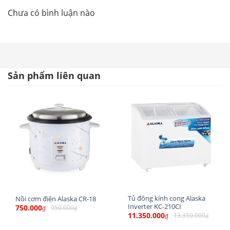
Chưa có bình luận nào
Sản phẩm liên quan
Thông số kỹ thuật Tủ ướp rượu vang JC-
18A
– Hãng sản xuất:
ALASKA
– Mã sản phẩm: JC-18A
– KT tủ (DxRxC): 252x515x948 mm
– Loại
tủ ướp rượu vang
– Nhiệt độ: 12-18ºC
– Nguồn điện: 220V/50Hz
– Công suất: 100W
Tủ đông kính cong Alaska
Nồi cơm điện Alaska CR-18
Inverter KC-210CI
– Công suất tiêu thụ điện: 0.7kW.h/24h
750.000
950.000
₫
₫
11.350.000
13.350.000
₫
₫
– Khối lượng: 18.5Kg