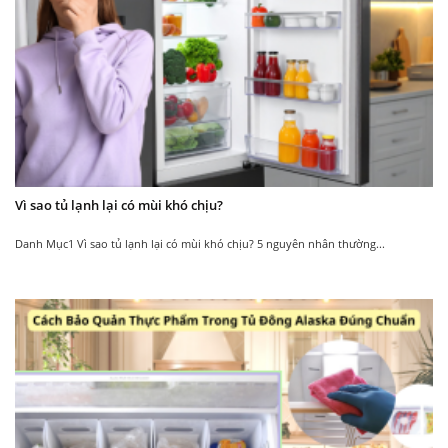
Vận chuyển trong ngày – Miễn phí ship
Địa chỉ:
Số 25 – Ngõ 1, Đường Cầu Bươu, X.Tân
Triều, H.Thanh Trì, TP.Hà Nội
Liên hệ tư vấn sản phẩm:
0903.228.661
Một số tính năng nổi bật của Tủ ướp
rượu vang Alaska JC-18A
Vì sao tủ lạnh lại có mùi khó chịu?
Danh Mục1 Vì sao tủ lạnh lại có mùi khó chịu? 5 nguyên nhân thường...
Thiết kế
Cửa dày dặn có mặt
kính trong suốt
tay cầm lõm
Cách nhiệt, quan sát
Giúp việc đóng mở tủ được nhẹ
được mọi chai rượu
nhàng mà không tốn nhiều sức.