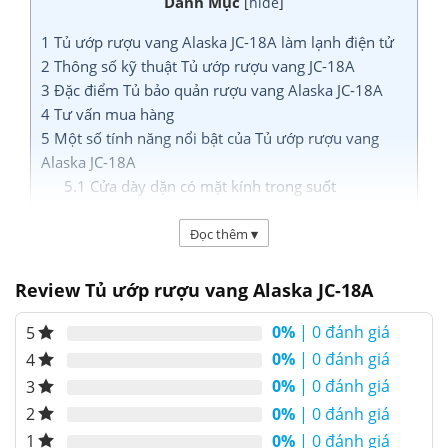
Danh Mục
[
hide
]
1
Tủ ướp rượu vang Alaska JC-18A làm lạnh điện tử
2
Thông số kỹ thuật Tủ ướp rượu vang JC-18A
3
Đặc điểm Tủ bảo quản rượu vang Alaska JC-18A
4
Tư vấn mua hàng
5
Một số tính năng nổi bật của Tủ ướp rượu vang
Alaska JC-18A
5.1
Cửa dày dặn có mặt kính trong suốt
5.2
Thiết kế tay cầm lõm
5.3
Tủ rộng rãi, thoáng mát
Đọc thêm
▾
5.4
Độ ẩm luôn được duy trì ở mức 50-60%
5.5
Vận hành với độ ồn dưới 30 DBs
Review Tủ ướp rượu vang Alaska JC-18A
5.6
Tủ ướp rượu vang Làm lạnh điện tử
0%
| 0 đánh giá
5
Tủ ướp rượu vang Alaska JC-18A làm lạnh
0%
| 0 đánh giá
4
điện tử
0%
| 0 đánh giá
3
Tủ ướp rượu vang Alaska JC-18A
làm lạnh điện tử,
0%
| 0 đánh giá
2
không dùng block nén nên có độ ồn thấp.
Tủ ướp
0%
| 0 đánh giá
1