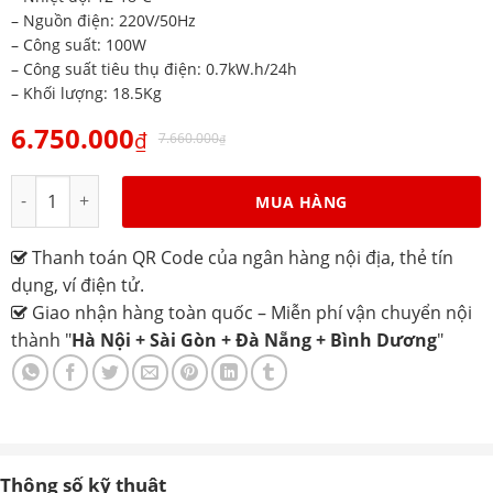
– Nguồn điện: 220V/50Hz
– Công suất: 100W
– Công suất tiêu thụ điện: 0.7kW.h/24h
– Khối lượng: 18.5Kg
6.750.000
₫
7.660.000
₫
Tủ ướp rượu vang Alaska JC-18A số lượng
MUA HÀNG
Thanh toán QR Code của ngân hàng nội địa, thẻ tín
dụng, ví điện tử.
Giao nhận hàng toàn quốc – Miễn phí vận chuyển nội
thành "
Hà Nội + Sài Gòn + Đà Nẵng + Bình Dương
"
Thông số kỹ thuật