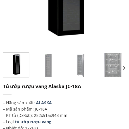
Tủ ướp rượu vang Alaska JC-18A
– Hãng sản xuất:
ALASKA
– Mã sản phẩm: JC-18A
– KT tủ (DxRxC): 252x515x948 mm
– Loại
tủ ướp rượu vang
– Nhiệt độ: 12-18ºC