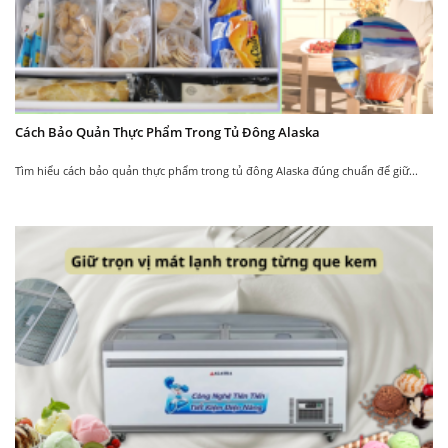
bên trong.
Độ ẩm
Cách Bảo Quản Thực Phẩm Trong Tủ Đông Alaska
Tìm hiểu cách bảo quản thực phẩm trong tủ đông Alaska đúng chuẩn để giữ...
Tủ rộng rãi, thoáng
luôn được duy trì ở mức 50-
mát
60%
Đảm bảo lượng hơi
Là môi trường thích hợp nhất
lạnh tỏa ra đều, ổn
để bảo quản rượu vang.
định.
Tủ ướp