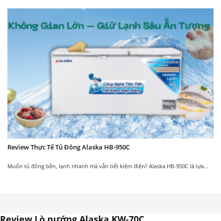
Review Thực Tế Tủ Đông Alaska HB-950C
Muốn tủ đông bền, lạnh nhanh mà vẫn tiết kiệm điện? Alaska HB-950C là lựa...
Review Lò nướng Alaska KW-70C