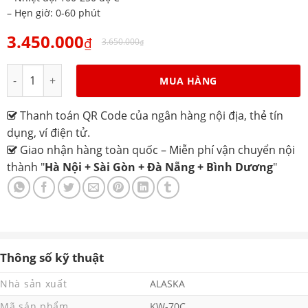
– Hẹn giờ: 0-60 phút
3.450.000
₫
3.650.000
₫
Lò nướng Alaska KW-70C số lượng
MUA HÀNG
Thanh toán QR Code của ngân hàng nội địa, thẻ tín
dụng, ví điện tử.
Giao nhận hàng toàn quốc – Miễn phí vận chuyển nội
thành "
Hà Nội + Sài Gòn + Đà Nẵng + Bình Dương
"
Thông số kỹ thuật
Nhà sản xuất
ALASKA
Mã sản phẩm
KW-70C