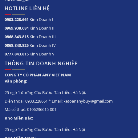
HOTLINE LIÊN HỆ
0903.228.661
Kinh Doanh I
0969.938.684
Kinh Doanh II
0868.843.815
Kinh Doanh III
0868.843.825
Kinh Doanh IV
0777.843.815
Kinh Doanh V
THÔNG TIN DOANH NGHIỆP
CÔNG TY CỔ PHẦN ANY VIỆT NAM
Văn phòng:
25 ngõ 1 đường Cầu Bươu, Tân triều, Hà Nội.
Điện thoại: 0903.228661 * Email: ketoananybuy@gmail.com
Mã số thuế: 0106236615-001
Kho Miền Bắc:
25 ngõ 1 đường Cầu Bươu, Tân triều, Hà Nội
Kho Miền Nam: