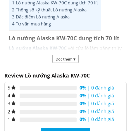
1
Lò nướng Alaska KW-70C dung tích 70 lít
2
Thông số kỹ thuật Lò nướng Alaska
3
Đặc điểm Lò nướng Alaska
4
Tư vấn mua hàng
Lò nướng Alaska KW-70C dung tích 70 lít
Lò nướng Alaska KW-70C
với cửa lò làm bằng thủy
tinh dày trong suốt giúp dễ dàng quan sát thực
Đọc thêm
▾
phẩm bên trong khi nướng. Cho phép người dùng
điều chỉnh nhiệt độ, hẹn giờ và chọn chế độ nướng.
Review Lò nướng Alaska KW-70C
Tuyệt đối không tạo khói trong quá trình nướng.
Tiết kiệm điện năng.
0%
| 0 đánh giá
5
0%
| 0 đánh giá
4
0%
| 0 đánh giá
3
0%
| 0 đánh giá
2
0%
| 0 đánh giá
1