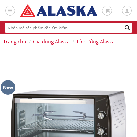
Skip
to
content
Tìm
kiếm:
Trang chủ
/
Gia dụng Alaska
/
Lò nướng Alaska
New