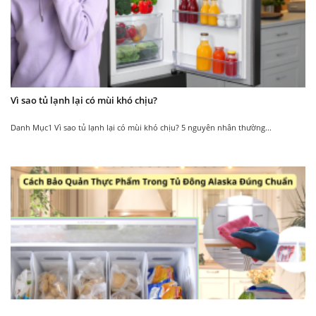
Vận chuyển trong ngày – Miễn phí ship
Địa chỉ:
Số 25 – Ngõ 1, Đường Cầu Bươu, X.Tân
Triều, H.Thanh Trì, TP.Hà Nội
Liên hệ tư vấn sản phẩm:
0903.228.661
Vì sao tủ lạnh lại có mùi khó chịu?
Danh Mục1 Vì sao tủ lạnh lại có mùi khó chịu? 5 nguyên nhân thường...