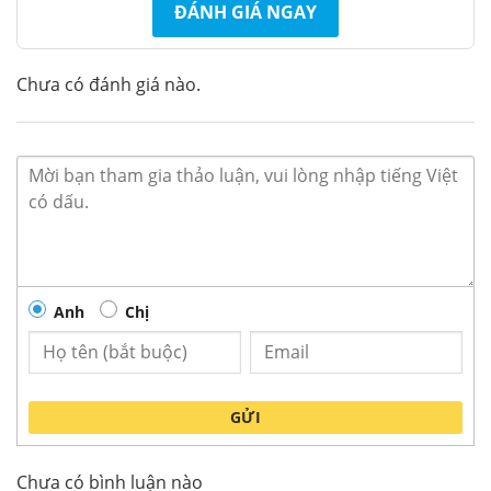
ĐÁNH GIÁ NGAY
Chưa có đánh giá nào.
Lò nướng Alaska KW-70C
Anh
Chị
Thông số kỹ thuật Lò nướng Alaska
– Hãng sản xuất:
ALASKA
GỬI
– Mã sản phẩm: KW-70C
– Loại lò nướng điện đa năng
Chưa có bình luận nào