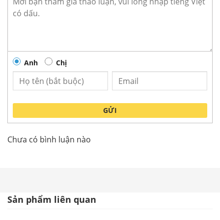
Thông số kỹ thuât máy lọc nước RO
Alaska A9RO
– Hãng sản xuất:
ALASKA
– Mã sản phẩm: A9RO
Anh
Chị
– Loại
máy
lọ
c
nước RO
– Kích thước (DxRxC): 420x338x960 mm
– Trọng lượng: 26 ~ 33Kg
– Kích thước bình áp: 300x300x350 mm
GỬI
– Công suất lọc: 10L/h
– Bình áp: 12 ~ 15L/h
Chưa có bình luận nào
– Nguồn điện: 220 – 240V/50Hz
– Bộ lọc: 9 cấp lọc
– Dung lượng bình áp: 10L
– Cơ chế hoạt động: Tự động
Sản phẩm liên quan