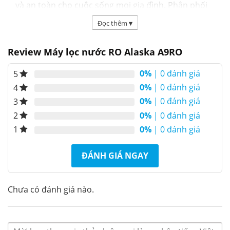
và an toàn cho cuộc sống mọi gia đình. Phân phối
chính hãng bởi
Alaska Việt Nam
Đọc thêm
▾
Review Máy lọc nước RO Alaska A9RO
0%
| 0 đánh giá
5
0%
| 0 đánh giá
4
0%
| 0 đánh giá
3
0%
| 0 đánh giá
2
0%
| 0 đánh giá
1
ĐÁNH GIÁ NGAY
Chưa có đánh giá nào.