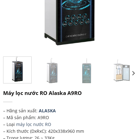
Máy lọc nước RO Alaska A9RO
– Hãng sản xuất:
ALASKA
– Mã sản phẩm: A9RO
– Loại
máy
lọ
c
nước RO
– Kích thước (DxRxC): 420x338x960 mm
– Trọng lượng: 26 ~ 33Kg