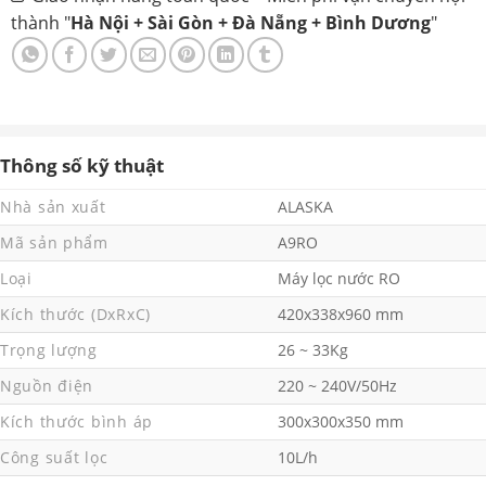
thành "
Hà Nội + Sài Gòn + Đà Nẵng + Bình Dương
"
Thông số kỹ thuật
Nhà sản xuất
ALASKA
Mã sản phẩm
A9RO
Loại
Máy lọc nước RO
Kích thước (DxRxC)
420x338x960 mm
Trọng lượng
26 ~ 33Kg
Nguồn điện
220 ~ 240V/50Hz
Kích thước bình áp
300x300x350 mm
Công suất lọc
10L/h