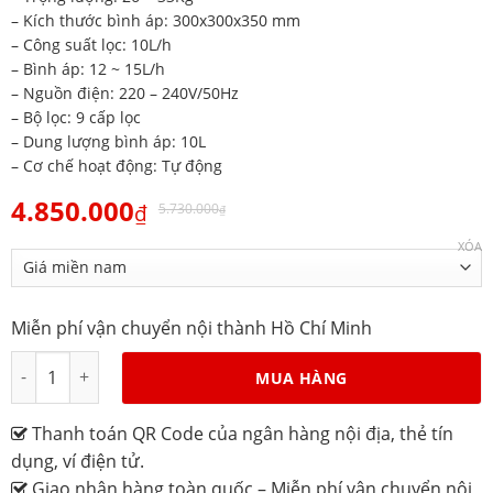
– Kích thước bình áp: 300x300x350 mm
– Công suất lọc: 10L/h
– Bình áp: 12 ~ 15L/h
– Nguồn điện: 220 – 240V/50Hz
– Bộ lọc: 9 cấp lọc
– Dung lượng bình áp: 10L
– Cơ chế hoạt động: Tự động
4.850.000
₫
5.730.000
₫
XÓA
Miễn phí vận chuyển nội thành Hồ Chí Minh
Máy lọc nước RO Alaska A9RO số lượng
MUA HÀNG
Thanh toán QR Code của ngân hàng nội địa, thẻ tín
dụng, ví điện tử.
Giao nhận hàng toàn quốc – Miễn phí vận chuyển nội