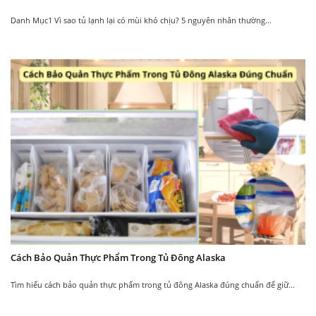
Chế độ bảo dưỡng 5* đầu tiên tại Việt Nam
Danh Mục1 Vì sao tủ lạnh lại có mùi khó chịu? 5 nguyên nhân thường...
Thiết kế hiện đại phù hợp với nhiều không gian
sử dụng
Máy lọc nước R.O ALASKA bảo hành 02 năm
Cách Bảo Quản Thực Phẩm Trong Tủ Đông Alaska
Tìm hiểu cách bảo quản thực phẩm trong tủ đông Alaska đúng chuẩn để giữ...