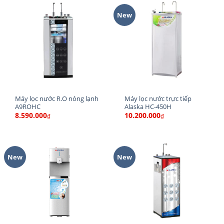
New
Máy lọc nước R.O nóng lạnh
Máy lọc nước trực tiếp
A9ROHC
Alaska HC-450H
8.590.000
10.200.000
₫
₫
New
New
Đặc điểm nổi bật Máy lọc nước RO
Alaska A9RO
Trang bị màng lọc RO CSM – TORAY công nghệ