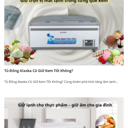
Máy
Máy nước uống nóng
nước nóng lạnh sử dụng gas
lạnh làm lạnh bằng
R134A
Block
Sử dụng gas làm lạnh là R134A
Máy nước uống nóng
loại nhiên liệu mới, làm lạnh
lạnh Alaska
Nhiệt độ
nhanh hơn giúp tiết kiệm điện
nóng và lạnh sâu, tiết
năng và thân thiện với môi
kiệm điện năng và có
trường.
Tủ Đông Alaska Có Giữ Kem Tốt Không?
độ bền cao
Tủ Đông Alaska Có Giữ Kem Tốt Không? Cùng khám phá khả năng làm lạnh...