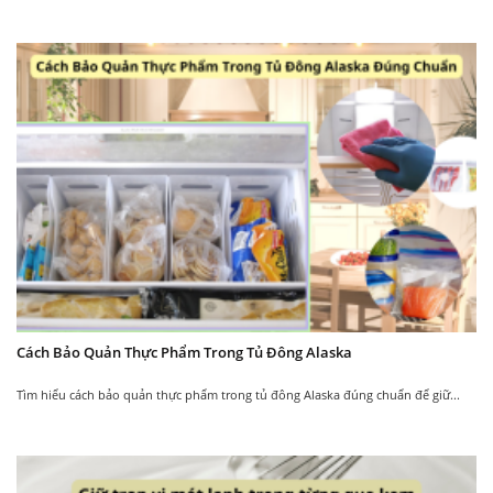
Bộ phận tiếp xúc nước được
Bầu nóng, bầu lạnh
làm theo tiêu chuẩn FDA
được làm bằng inox
Mọi người có thể an tâm về
Bền bỉ, không hoen gỉ
chất lượng nước khi sử dụng
theo thời gian sử dụng.
Máy nước uống nóng lạnh
Có chức năng khóa ở vòi
Có khu lấy nước riêng
nóng
biệt
Giúp người dùng an toàn khi
Cách Bảo Quản Thực Phẩm Trong Tủ Đông Alaska
Alaska R-84 có khu lấy
sử dụng, đảm bảo an toàn
nước riêng biệt tiện lợi
trong môi trường có nhiều trẻ
Tìm hiểu cách bảo quản thực phẩm trong tủ đông Alaska đúng chuẩn để giữ...
trong việc sử dụng
em