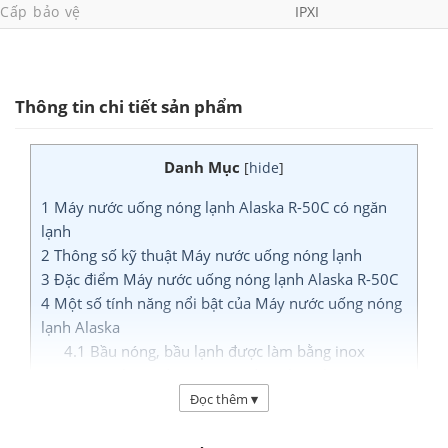
Cấp bảo vệ
IPXI
Thông tin chi tiết sản phẩm
Danh Mục
[
hide
]
1
Máy nước uống nóng lạnh Alaska R-50C có ngăn
lạnh
2
Thông số kỹ thuật Máy nước uống nóng lạnh
3
Đặc điểm Máy nước uống nóng lạnh Alaska R-50C
4
Một số tính năng nổi bật của Máy nước uống nóng
lạnh Alaska
4.1
Bầu nóng, bầu lạnh được làm bằng inox
4.2
Bộ phận tiếp xúc nước được làm theo tiêu
chuẩn FDA
Đọc thêm
▾
4.3
Có khu lấy nước riêng biệt
4.4
Có chức năng khóa ở vòi nóng