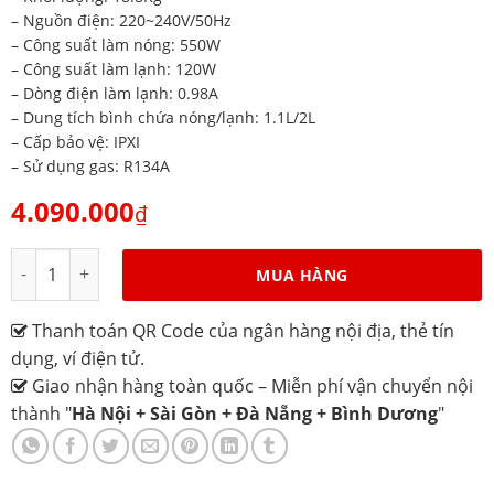
– Nguồn điện: 220~240V/50Hz
– Công suất làm nóng: 550W
– Công suất làm lạnh: 120W
– Dòng điện làm lạnh: 0.98A
– Dung tích bình chứa nóng/lạnh: 1.1L/2L
– Cấp bảo vệ: IPXI
– Sử dụng gas: R134A
4.090.000
₫
Máy nước uống nóng lạnh Alaska R-50C số lượng
MUA HÀNG
Thanh toán QR Code của ngân hàng nội địa, thẻ tín
dụng, ví điện tử.
Giao nhận hàng toàn quốc – Miễn phí vận chuyển nội
thành "
Hà Nội + Sài Gòn + Đà Nẵng + Bình Dương
"