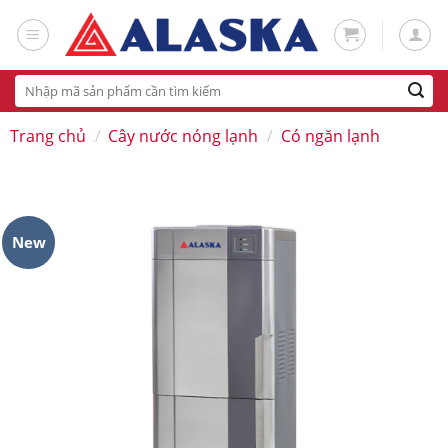
Skip
to
content
Tìm
kiếm:
Trang chủ
/
Cây nước nóng lạnh
/
Có ngăn lạnh
New