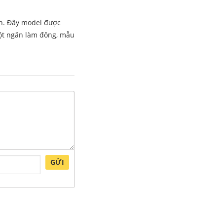
ớn. Đây model được
một ngăn làm đông, mẫu
GỬI