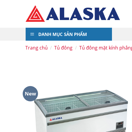
Skip
to
content
DANH MỤC SẢN PHẨM
Trang chủ
/
Tủ đông
/
Tủ đông mặt kính phẳn
New