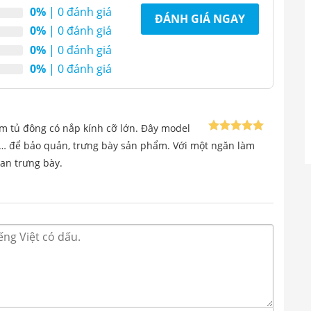
0%
| 0 đánh giá
ĐÁNH GIÁ NGAY
0%
| 0 đánh giá
0%
| 0 đánh giá
0%
| 0 đánh giá
m tủ đông có nắp kính cỡ lớn. Đây model
Được xếp
n,… để bảo quản, trưng bày sản phẩm. Với một ngăn làm
5
hạng
5
an trưng bày.
sao