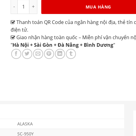
Tủ đông Alaska SC-950Y dung tích 950L số lượng
MUA HÀNG
Thanh toán QR Code của ngân hàng nội địa, thẻ tín d
điện tử.
Giao nhận hàng toàn quốc – Miễn phí vận chuyển nộ
"
Hà Nội + Sài Gòn + Đà Nẵng + Bình Dương
"
ALASKA
SC-950Y