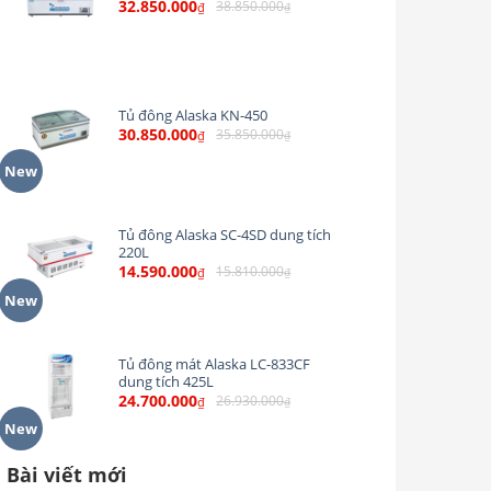
32.850.000
38.850.000
₫
₫
Tủ đông Alaska KN-450
30.850.000
35.850.000
₫
₫
New
Tủ đông Alaska SC-4SD dung tích
220L
14.590.000
15.810.000
₫
₫
New
Tủ đông mát Alaska LC-833CF
dung tích 425L
24.700.000
26.930.000
₫
₫
New
Bài viết mới