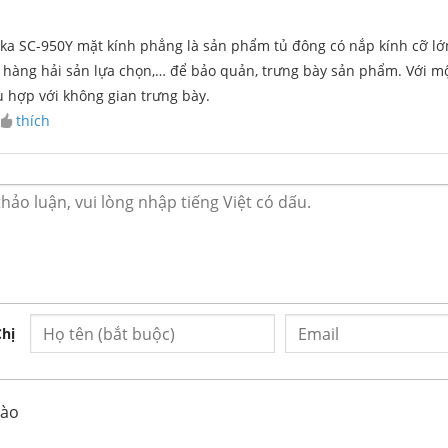
chiếu sáng, hợp thời trang và tiết kiệm điện.
ka SC-950Y mặt kính phẳng là sản phẩm tủ đông có nắp kính cỡ l
cửa kính đặc biệt mở trượt lên (thay vì trượt
ửa hàng hải sản lựa chọn,… để bảo quản, trưng bày sản phẩm. Với 
dụng tủ cùng 1 lúc.
 hợp với không gian trưng bày.
c nhập khẩu trực tiếp từ Anh, không đọng sương
•
thích
ửa nhằm ngăn cản tối đa việc đọng sương trên
hân tủ, rất thuận tiện cho người sử dụng khi
 loại thực phẩm đông lạnh trong các siêu thị.
g Alaska SC-950Y
Chị
Foam
nào
cách
trong
nhiệt dày