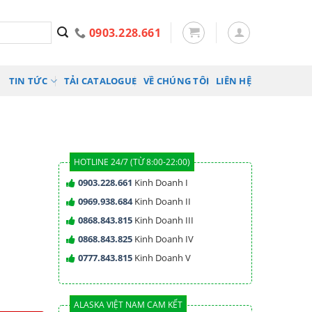
0903.228.661
TIN TỨC
TẢI CATALOGUE
VỀ CHÚNG TÔI
LIÊN HỆ
HOTLINE 24/7 (TỪ 8:00-22:00)
0903.228.661
Kinh Doanh I
0969.938.684
Kinh Doanh II
0868.843.815
Kinh Doanh III
0868.843.825
Kinh Doanh IV
0777.843.815
Kinh Doanh V
ALASKA VIỆT NAM CAM KẾT