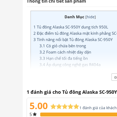
Thông tin chi tiết sản phẩm
Danh Mục
[
hide
]
1
Tủ đông Alaska SC-950Y dung tích 950L
2
Đặc điểm tủ đông Alaska mặt kính phẳng SC
3
Tính năng nổi bật Tủ đông Alaska SC-950Y
3.1
Có giỏ chứa bên trong
3.2
Foam cách nhiệt dày dặn
3.3
Hạn chế tối đa tiếng ồn
3.4
Áp dụng công nghệ gas R404a
3.5
Máy nén công nghệ Danfoss – Đan Mạ
3.6
Tiết kiệm năng lượng
Đ
Tủ đông Alaska SC-950Y d
1 đánh giá cho
Tủ đông Alaska SC-950Y
Tủ đông Alaska SC-950Y mặt kính phẳng
l
5.00
1
đánh giá của khách
được nhiều siêu thị lớn, cửa hàng hải sản 
5.00
5
1
trên
một ngăn làm đông, mẫu mã đẹp, kiểu dáng 