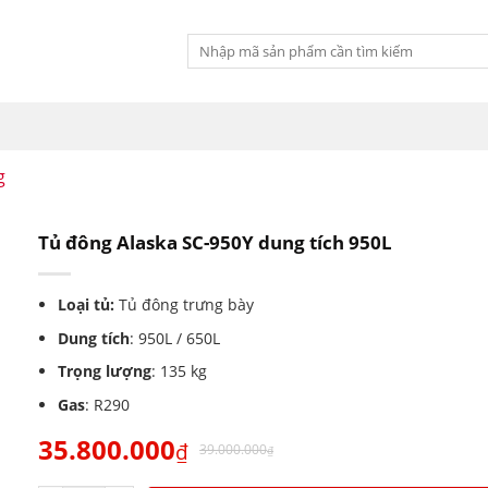
Tìm
kiếm:
g
Tủ đông Alaska SC-950Y dung tích 950L
Loại tủ:
Tủ đông trưng bày
Dung tích
: 950L / 650L
Trọng lượng
: 135 kg
Gas
: R290
35.800.000
₫
39.000.000
₫