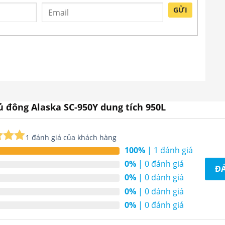
GỬI
ủ đông Alaska SC-950Y dung tích 950L
1
đánh giá của khách hàng
100%
| 1 đánh giá
rên
 mặt kính phẳng SC-950Y
trên
0%
| 0 đánh giá
ĐÁ
giá
0%
| 0 đánh giá
 bên trong tủ, không đóng tuyết.
0%
| 0 đánh giá
ạnh sâu, nhiệt độ đạt đến ≤-25º C. Hơn nữa máy
0%
| 0 đánh giá
ền cao.