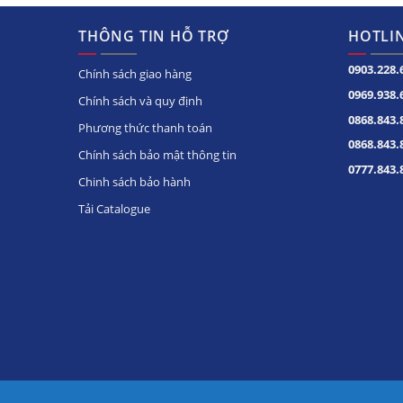
Trong tủ được thiết kế
trong. Tiện lợi cho việ
THÔNG TIN HỖ TRỢ
HOTLIN
chia các loại thực phẩ
0903.228.
Chính sách giao hàng
0969.938.
Chính sách và quy định
0868.843.
Phương thức thanh toán
0868.843.
Chính sách bảo mật thông tin
0777.843.
Hạn chế tối đa t
Chinh sách bảo hành
Tải Catalogue
Không gây ảnh hưởng 
đến không gian xung 
Máy nén công ng
– Đan Mạch