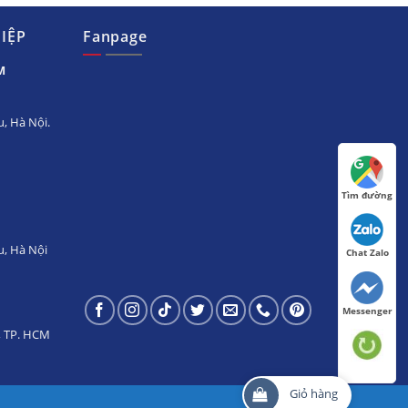
IỆP
Fanpage
M
, Hà Nội.
Tìm đường
u, Hà Nội
Chat Zalo
Messenger
h, TP. HCM
Giỏ hàng