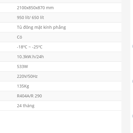
2100x850x870 mm
950 lít/ 650 lít
Tủ đông mặt kính phẳng
Có
-18ºC ~ -25ºC
10.3kW.h/24h
533W
220V/50Hz
135Kg
R404A/R 290
24 tháng