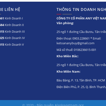
 giỏ chứa bên
dặn
c sắp xếp, phân
E LIÊN HỆ
THÔNG TIN DOANH NGH
Ngăn tủ làm
m khác nhau.
bằng côi
661
Kinh Doanh I
CÔNG TY CỔ PHẦN ANY VIỆT NA
nhôm dẫn
Văn phòng:
nhiệt nhanh, được phủ một lớp Foam
684
Kinh Doanh II
cách nhiệt dày dặn. Dễ dàng vệ sinh và
815
Kinh Doanh III
hỗ trợ giữ nhiệt tốt.
25 ngõ 1 đường Cầu Bươu, Tân triều
825
Kinh Doanh IV
Điện thoại: 0903.228661 * Email:
ketoananybuy@gmail.com
Áp dụng
815
Kinh Doanh V
iếng ồn
công
Mã số thuế: 0106236615-001
nghệ gas
hay làm phiền
Kho Miền Bắc:
quanh.
R404a
25 ngõ 1 đường Cầu Bươu, Tân triề
Là nhiên liệu
xanh, thân
Kho Miền Nam:
thiện với
môi trường.
Bàu Bàng, P. 13, Tân Bình, TP. HCM
Điện Biên Phủ, P. 25, Q. Bình Thạn
Tiết kiệm
hệ Danfoss
năng
lượng
© 2020 - Bản quyền
Alaskavietnam.org