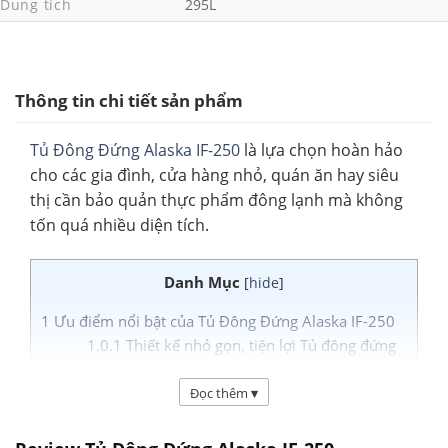
Dung tích
295L
Thông tin chi tiết sản phẩm
Tủ Đông Đứng Alaska IF-250
là lựa chọn hoàn hảo
cho các gia đình, cửa hàng nhỏ, quán ăn hay siêu
thị cần bảo quản thực phẩm đông lạnh mà không
tốn quá nhiều diện tích.
Danh Mục
[
hide
]
1
Ưu điểm nổi bật của Tủ Đông Đứng Alaska IF-250
1.0.1
Thiết kế nhỏ gọn, tiện lợi Tủ đông đứng
Alaska IF-250
1.0.2
3. Công nghệ làm lạnh nhanh và ổn định
Đọc thêm
▾
1.0.3
4. Tiết kiệm điện năng
1.0.4
5. Bảng điều khiển nhiệt độ dễ sử dụng