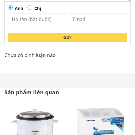
Anh
Chị
GỬI
Tủ Đông Đứng Alaska IF-250
Chưa có bình luận nào
Thiết kế nhỏ gọn, tiện lợi Tủ đông đứng
Alaska IF-250
Tủ đông đứng Alaska IF-250 có kiểu dáng hiện đại,
thiết kế đứng giúp tiết kiệm diện tích tối đa, phù
Sản phẩm liên quan
hợp với nhiều không gian khác nhau. Cửa tủ dạng
mở ngang, tiện lợi cho việc sắp xếp và lấy thực
phẩm.
Tủ đông đứng Alaska IF-250 có thiết kế trang nhã,
bắt mắt với dạng hình khối đứng như một tủ lạnh