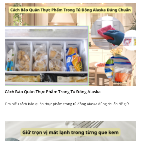
Lòng
tủ đông Alaska
được làm bằng chất liệu
cao cấp, bền bỉ và dễ vệ sinh, đảm bảo an toàn
cho thực phẩm. Cửa tủ thiết kế kín khít giúp giữ
nhiệt tốt, hạn chế thất thoát hơi lạnh.
Vật liệu phần khung và cánh tủ được làm từ thép
siêu bền sơn tĩnh điện đẹp chắc chắn, đảm bảo
an toàn kể cả khi có xảy ra va đập.
Chân tủ có thể điều chỉnh độ cao đảm bảo tủ
luôn cân bằng
Các khay tủ và doăng cửa hoàn toàn có thể tháo
Cách Bảo Quản Thực Phẩm Trong Tủ Đông Alaska
ra để vệ sinh một cách dễ dàng, giữ cho tủ lạnh
luôn sạch sẽ.
Tìm hiểu cách bảo quản thực phẩm trong tủ đông Alaska đúng chuẩn để giữ...
Thông số kĩ thuật Tủ đông đứng Alaska
IF-250
Model: IF-250