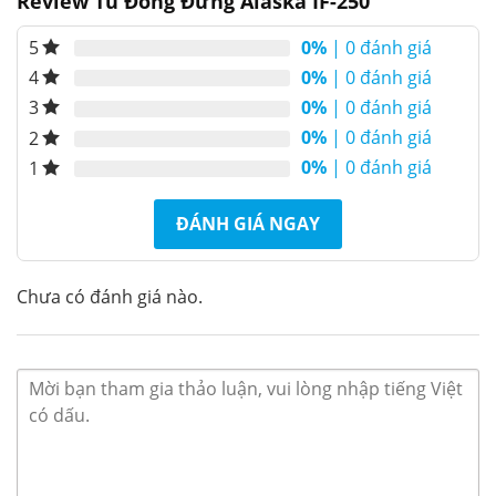
Review Tủ Đông Đứng Alaska IF-250
1.0.5
6. Chất liệu bền bỉ, an toàn Tủ đông
đứng Alaska IF-250
0%
| 0 đánh giá
5
2
Thông số kĩ thuật Tủ đông đứng Alaska IF-250
0%
| 0 đánh giá
4
2.1
Tư vấn mua Tủ Đông Đứng Alaska IF-250
0%
| 0 đánh giá
3
0%
| 0 đánh giá
2
Ưu điểm nổi bật của Tủ Đông Đứng
0%
| 0 đánh giá
1
Alaska IF-250
ĐÁNH GIÁ NGAY
Chưa có đánh giá nào.