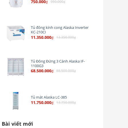
750.000
950.000
₫
₫
Tủ đông kính cong Alaska Inverter
KC-210CI
11.350.000
13.350.000
₫
₫
Tủ Đông Đứng 3 Cánh Alaska IF-
1100G3
68.500.000
88.500.000
₫
₫
Tủ mát Alaska LC-385
11.750.000
13.750.000
₫
₫
Bài viết mới