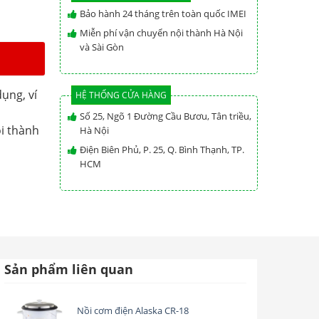
Bảo hành 24 tháng trên toàn quốc IMEI
Miễn phí vận chuyển nội thành Hà Nội
và Sài Gòn
ụng, ví
HỆ THỐNG CỬA HÀNG
Số 25, Ngõ 1 Đường Cầu Bươu, Tân triều,
i thành
Hà Nội
Điện Biên Phủ, P. 25, Q. Bình Thạnh, TP.
HCM
Sản phẩm liên quan
Nồi cơm điện Alaska CR-18