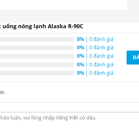
ớc đạt yêu cầu, hệ thống sẽ tự động ngắt. Khay
ngăn ngừa vi khuẩn, dễ dàng tháo rời để vệ sinh
 uống nóng lạnh Alaska R-90C
ệ sinh và lau chùi thuận tiện cho người dùng. Hệ
0%
| 0 đánh giá
àm nước nóng lạnh nhanh, có độ bền cao, chất
0%
| 0 đánh giá
n toàn.
0%
| 0 đánh giá
ĐÁ
hiện với môi trường.
0%
| 0 đánh giá
 nước uống nóng lạnh
0%
| 0 đánh giá
ào.
thiện môi trường