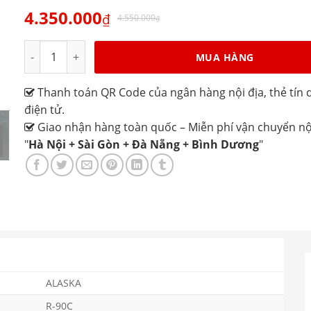
4.350.000
₫
4.550.000
₫
Cây nước uống nóng lạnh Alaska R-90C số lượng
MUA HÀNG
Thanh toán QR Code của ngân hàng nội địa, thẻ tín d
điện tử.
Giao nhận hàng toàn quốc – Miễn phí vận chuyển nộ
"
Hà Nội + Sài Gòn + Đà Nẵng + Bình Dương
"
ALASKA
R-90C