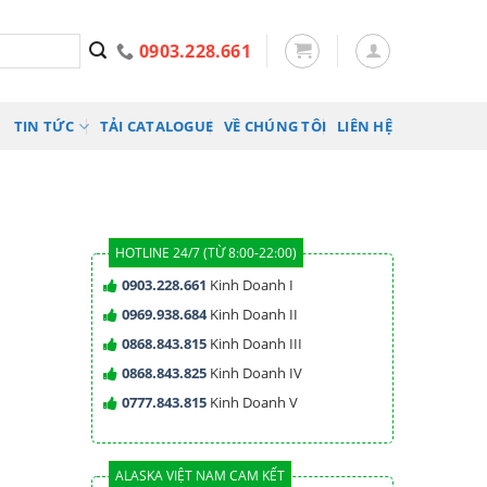
0903.228.661
TIN TỨC
TẢI CATALOGUE
VỀ CHÚNG TÔI
LIÊN HỆ
HOTLINE 24/7 (TỪ 8:00-22:00)
0903.228.661
Kinh Doanh I
0969.938.684
Kinh Doanh II
0868.843.815
Kinh Doanh III
0868.843.825
Kinh Doanh IV
0777.843.815
Kinh Doanh V
ALASKA VIỆT NAM CAM KẾT