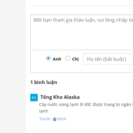
Anh
Chị
Cây nước uống 
1 bình luận
Tổng Kho Alaska
KA
Bình úp bên ngoài cùng đèn báo nguồn, 
Cây nước nóng lạnh R-90C được trang bị ngăn
thuận tiện theo dõi mức nước. Cây nước
lạnh
Ngăn lấy nước: Gồm 2 vòi nóng – lạnh ri
Trả lời
•
thích
lạnh phía dưới bảo quản: Gồm kệ chứa đ
ngăn mát tủ lạnh.