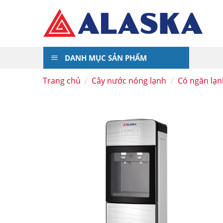
Skip
to
content
DANH MỤC SẢN PHẨM
Trang chủ
/
Cây nước nóng lạnh
/
Có ngăn lạn