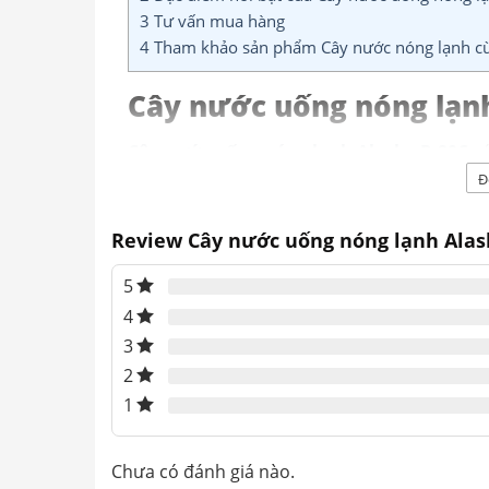
3
Tư vấn mua hàng
4
Tham khảo sản phẩm Cây nước nóng lạnh cù
Cây nước uống nóng lạnh
Cây nước uống nóng lạnh Alaska R-90C
có
bên dưới có ngăn lạnh giúp chúng ta bảo q
Đ
hộ gia đình, văn phòng, nhà hàng, khách sạ
Review Cây nước uống nóng lạnh Alas
5
4
3
2
1
Chưa có đánh giá nào.