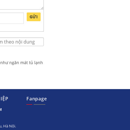
GỬI
 như ngăn mát tủ lạnh
IỆP
Fanpage
M
, Hà Nội.