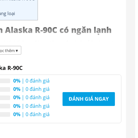
ng loại
 Alaska R-90C có ngăn lạnh
 thiết kế dạng đứng giống một chiếc tủ lạnh mini,
uản chai nước uống như tủ lạnh…thích hợp với các
ọc thêm
▾
n,…
ka R-90C
0%
| 0 đánh giá
0%
| 0 đánh giá
0%
| 0 đánh giá
ĐÁNH GIÁ NGAY
0%
| 0 đánh giá
0%
| 0 đánh giá