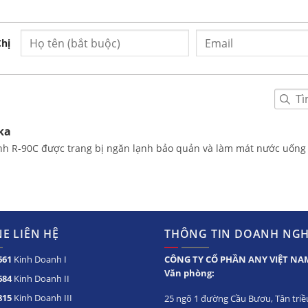
ho nguồn nước sạch và an toàn cho sức khỏe
Chị
ka
skavietnam.org
nh R-90C được trang bị ngăn lạnh bảo quản và làm mát nước uống
.Tân Triều, H.Thanh Trì, TP.Hà Nội
E LIÊN HỆ
THÔNG TIN DOANH NGH
y nước nóng lạnh
cùng loại
661
Kinh Doanh I
CÔNG TY CỔ PHẦN ANY VIỆT NA
Văn phòng:
684
Kinh Doanh II
815
Kinh Doanh III
25 ngõ 1 đường Cầu Bươu, Tân triều